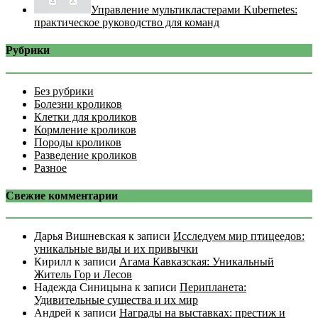
Управление мультикластерами Kubernetes:
практическое руководство для команд
Рубрики
Без рубрики
Болезни кроликов
Клетки для кроликов
Кормление кроликов
Породы кроликов
Разведение кроликов
Разное
Свежие комментарии
Дарья Вишневская
к записи
Исследуем мир птицеедов:
уникальные виды и их привычки
Кирилл
к записи
Агама Кавказская: Уникальный
Житель Гор и Лесов
Надежда Синицына
к записи
Перипланета:
Удивительные существа и их мир
Андрей
к записи
Награды на выставках: престиж и