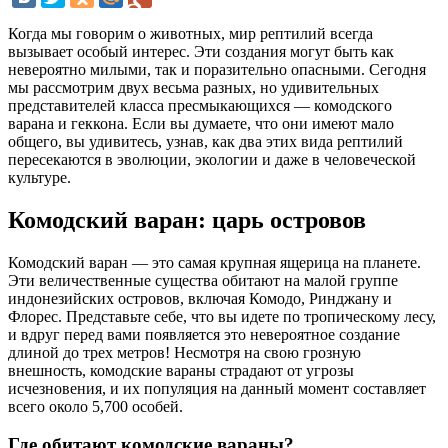
Когда мы говорим о животных, мир рептилий всегда
вызывает особый интерес. Эти создания могут быть как
невероятно милыми, так и поразительно опасными. Сегодня
мы рассмотрим двух весьма разных, но удивительных
представителей класса пресмыкающихся — комодского
варана и геккона. Если вы думаете, что они имеют мало
общего, вы удивитесь, узнав, как два этих вида рептилий
пересекаются в эволюции, экологии и даже в человеческой
культуре.
Комодский варан: царь островов
Комодский варан — это самая крупная ящерица на планете.
Эти величественные существа обитают на малой группе
индонезийских островов, включая Комодо, Ринджану и
Флорес. Представьте себе, что вы идете по тропическому лесу,
и вдруг перед вами появляется это невероятное создание
длиной до трех метров! Несмотря на свою грозную
внешность, комодские вараны страдают от угрозы
исчезновения, и их популяция на данный момент составляет
всего около 5,700 особей.
Где обитают комодские вараны?