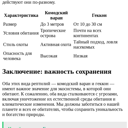
действуют они по-разному.
Комодский
Характеристика
Геккон
варан
Размер
До 3 метров
От 10 до 30 см
Тропические
Почти на всех
Условия обитания
острова
континентах
Тайный подход, ловля
Стиль охоты
Активная охота
насекомых
Опасность для
Высокая
Низкая
человека
Заключение: важность сохранения
Оба этих вида рептилий — комодский варан и геккон —
имеют важное значение для экосистемы, в которой они
обитают. К сожалению, оба вида сталкиваются с угрозами,
включая уничтожение их естественной среды обитания и
климатические изменения. Мы должны заботиться о нашей
планете и всех ее обитателях, чтобы сохранить уникальность
и богатство природы.