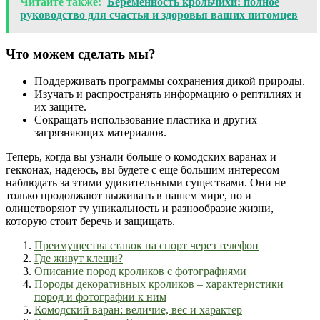
Читайте также:
Беременность крольчихи: полное
руководство для счастья и здоровья ваших питомцев
Что можем сделать мы?
Поддерживать программы сохранения дикой природы.
Изучать и распространять информацию о рептилиях и
их защите.
Сокращать использование пластика и других
загрязняющих материалов.
Теперь, когда вы узнали больше о комодских варанах и
гекконах, надеюсь, вы будете с еще большим интересом
наблюдать за этими удивительными существами. Они не
только продолжают выживать в нашем мире, но и
олицетворяют ту уникальность и разнообразие жизни,
которую стоит беречь и защищать.
Преимущества ставок на спорт через телефон
Где живут клещи?
Описание пород кроликов с фотографиями
Породы декоративных кроликов – характеристики
пород и фотографии к ним
Комодский варан: величие, вес и характер