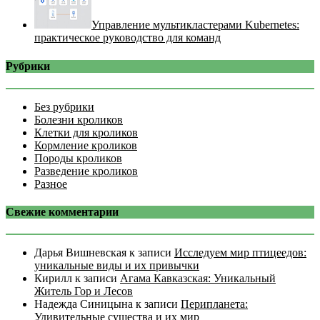
Управление мультикластерами Kubernetes:
практическое руководство для команд
Рубрики
Без рубрики
Болезни кроликов
Клетки для кроликов
Кормление кроликов
Породы кроликов
Разведение кроликов
Разное
Свежие комментарии
Дарья Вишневская
к записи
Исследуем мир птицеедов:
уникальные виды и их привычки
Кирилл
к записи
Агама Кавказская: Уникальный
Житель Гор и Лесов
Надежда Синицына
к записи
Перипланета:
Удивительные существа и их мир