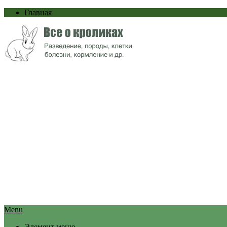
Главная
Menu
Элемент меню