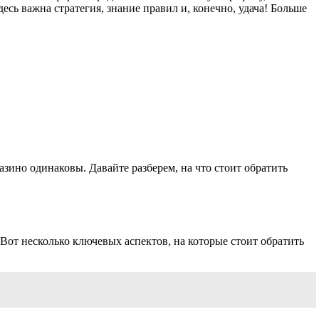
есь важна стратегия, знание правил и, конечно, удача! Больше
азино одинаковы. Давайте разберем, на что стоит обратить
Вот несколько ключевых аспектов, на которые стоит обратить