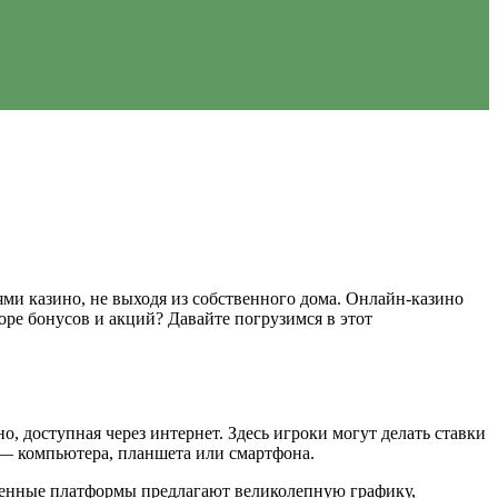
ми казино, не выходя из собственного дома. Онлайн-казино
море бонусов и акций? Давайте погрузимся в этот
о, доступная через интернет. Здесь игроки могут делать ставки
а — компьютера, планшета или смартфона.
ременные платформы предлагают великолепную графику,