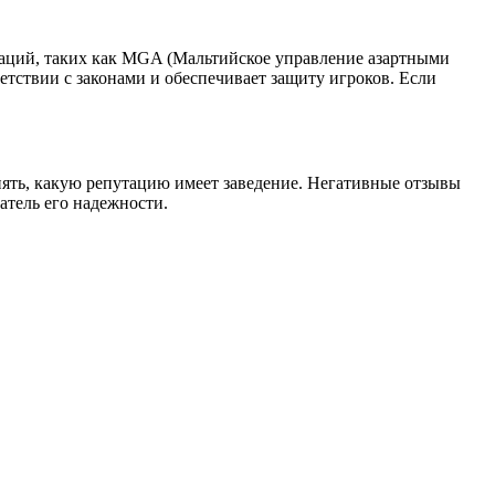
заций, таких как MGA (Мальтийское управление азартными
етствии с законами и обеспечивает защиту игроков. Если
нять, какую репутацию имеет заведение. Негативные отзывы
атель его надежности.