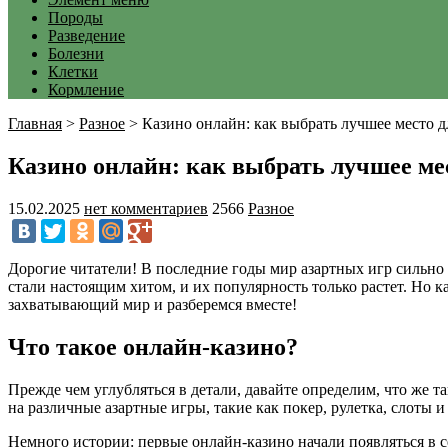
Породы
Разведение
Болезни
Клетки
Кормление
Главная
>
Разное
>
Казино онлайн: как выбрать лучшее место д
Казино онлайн: как выбрать лучшее мес
15.02.2025
нет комментариев
2566
Разное
Дорогие читатели! В последние годы мир азартных игр сильно 
стали настоящим хитом, и их популярность только растет. Но к
захватывающий мир и разберемся вместе!
Что такое онлайн-казино?
Прежде чем углубляться в детали, давайте определим, что же т
на различные азартные игры, такие как покер, рулетка, слоты 
Немного истории: первые онлайн-казино начали появляться в 