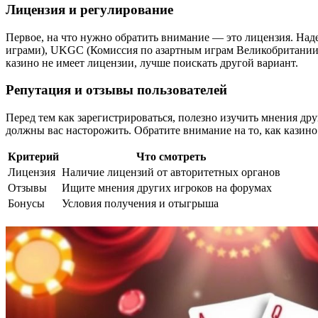
Лицензия и регулирование
Первое, на что нужно обратить внимание — это лицензия. На
играми), UKGC (Комиссия по азартным играм Великобритании) и
казино не имеет лицензии, лучше поискать другой вариант.
Репутация и отзывы пользователей
Перед тем как зарегистрироваться, полезно изучить мнения др
должны вас насторожить. Обратите внимание на то, как казино
Критерий
Что смотреть
Лицензия
Наличие лицензий от авторитетных органов
Отзывы
Ищите мнения других игроков на форумах
Бонусы
Условия получения и отыгрыша