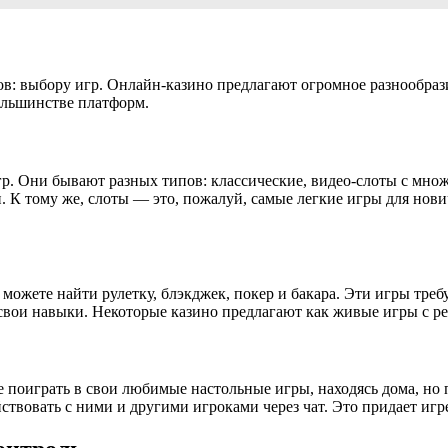
: выбору игр. Онлайн-казино предлагают огромное разнообразие
ольшинстве платформ.
гр. Они бывают разных типов: классические, видео-слоты с мн
 К тому же, слоты — это, пожалуй, самые легкие игры для нови
можете найти рулетку, блэкджек, покер и бакара. Эти игры треб
ить свои навыки. Некоторые казино предлагают как живые игры с
 поиграть в свои любимые настольные игры, находясь дома, но 
ствовать с ними и другими игроками через чат. Это придает игр