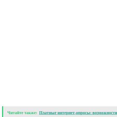
Читайте также:
Платные интернет-опросы: возможности