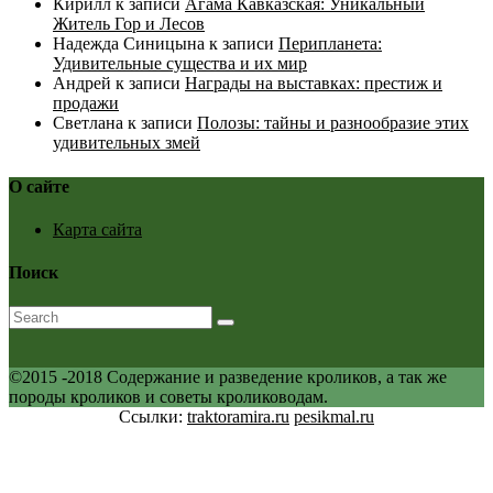
Кирилл
к записи
Агама Кавказская: Уникальный
Житель Гор и Лесов
Надежда Синицына
к записи
Перипланета:
Удивительные существа и их мир
Андрей
к записи
Награды на выставках: престиж и
продажи
Светлана
к записи
Полозы: тайны и разнообразие этих
удивительных змей
О сайте
Карта сайта
Поиск
©2015 -2018 Содержание и разведение кроликов, а так же
породы кроликов и советы кролиководам.
Ссылки:
traktoramira.ru
pesikmal.ru