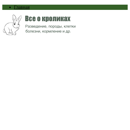
Главная