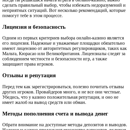
сделать правильный выбор, чтобы избежать недоразумений и
неприятных ситуаций. Вот несколько рекомендаций, которые
помогут тебе в этом процессе.
Лицензия и безопасность
Одним из первых критериев выбора онлайн-казино является
его лицензия. Надежные и уважаемые площадки обязательно
имеют лицензию от авторитетных регулировщиков, таких как
Мальта, Кюрасао или Великобритания. Лицензиалы следят за
соблюдением честности и безопасности игр, а также
защищают права игроков.
Отзывы и репутация
Перед тем как зарегистрироваться, полезно почитать отзывы
других игроков. Провайдеров много, и не все они честные.
Убедись, что у казино положительная репутация, и оно не
имеет жалоб на вывод средств или обман.
Методы пополнения счета и вывода денег
Обрати внимание на доступные методы депозитов и выводов.
Надежные казино предлагают множество вариантов, включая