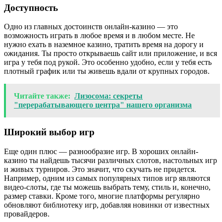
Доступность
Одно из главных достоинств онлайн-казино — это
возможность играть в любое время и в любом месте. Не
нужно ехать в наземное казино, тратить время на дорогу и
ожидания. Ты просто открываешь сайт или приложение, и вся
игра у тебя под рукой. Это особенно удобно, если у тебя есть
плотный график или ты живешь вдали от крупных городов.
Читайте также:
Лизосома: секреты
"перерабатывающего центра" нашего организма
Широкий выбор игр
Еще один плюс — разнообразие игр. В хороших онлайн-
казино ты найдешь тысячи различных слотов, настольных игр
и живых турниров. Это значит, что скучать не придется.
Например, одним из самых популярных типов игр являются
видео-слоты, где ты можешь выбрать тему, стиль и, конечно,
размер ставки. Кроме того, многие платформы регулярно
обновляют библиотеку игр, добавляя новинки от известных
провайдеров.