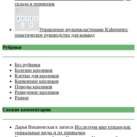
склада и перевозок
Управление мультикластерами Kubernetes:
практическое руководство для команд
Рубрики
Без рубрики
Болезни кроликов
Клетки для кроликов
Кормление кроликов
Породы кроликов
Разведение кроликов
Разное
Свежие комментарии
Дарья Вишневская
к записи
Исследуем мир птицеедов:
уникальные виды и их привычки