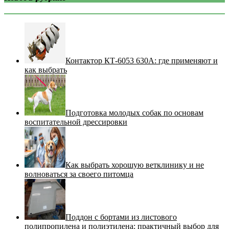
Контактор КТ-6053 630А: где применяют и
как выбрать
Подготовка молодых собак по основам
воспитательной дрессировки
Как выбрать хорошую ветклинику и не
волноваться за своего питомца
Поддон с бортами из листового
полипропилена и полиэтилена: практичный выбор для