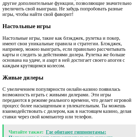
другие дополнительные функции, позволяющие значительно
увеличить свой выигрыш. Не забудь попробовать разные
игры, чтобы найти свой фаворит!
Настольные игры
Настольные игры, такие как блэкджек, рулетка и покер,
имеют свои уникальные правила и стратегии. Блэкджек,
например, можно выиграть, если правильно рассчитывать
карты и следить за действиями дилера. Рулетка же больше
основана на удаче, и азарт в ней достигает своего апогея с
каждым крутящимся колесом.
Живые дилеры
С увеличением популярности онлайн-казино появилась
возможность играть с живыми дилерами. Эти игры
передаются в режиме реального времени, что делает игровой
процесс более насыщенным и увлекательным. Ты можешь
взаимодействовать с дилером, как в настоящем казино, делая
ставки через свой компьютер или телефон.
Читайте также:
Где обитают гиппопотамы: