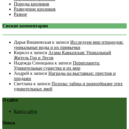
Породы кроликов
Разведение кроликов
Разное
Свежие комментарии
Дарья Вишневская
к записи
Исследуем мир птицеедов:
уникальные виды и их привычки
Кирилл
к записи
Агама Кавказская: Уникальный
Житель Гор и Лесов
Надежда Синицына
к записи
Перипланета:
Удивительные существа и их мир
Андрей
к записи
Награды на выставках: престиж и
продажи
Светлана
к записи
Полозы: тайны и разнообразие этих
удивительных змей
О сайте
Карта сайта
Поиск