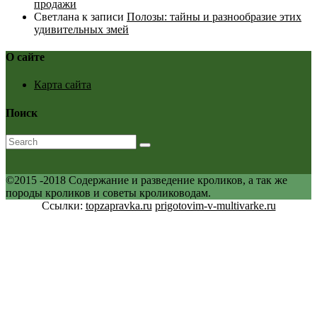
продажи
Светлана
к записи
Полозы: тайны и разнообразие этих
удивительных змей
О сайте
Карта сайта
Поиск
©2015 -2018 Содержание и разведение кроликов, а так же
породы кроликов и советы кролиководам.
Ссылки:
topzapravka.ru
prigotovim-v-multivarke.ru