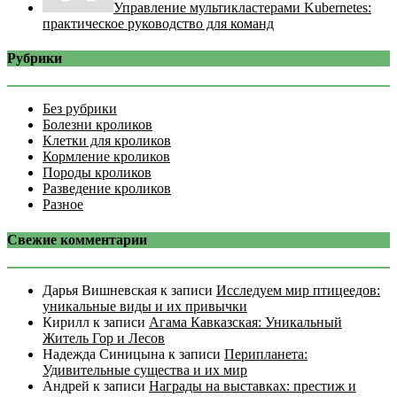
Управление мультикластерами Kubernetes:
практическое руководство для команд
Рубрики
Без рубрики
Болезни кроликов
Клетки для кроликов
Кормление кроликов
Породы кроликов
Разведение кроликов
Разное
Свежие комментарии
Дарья Вишневская
к записи
Исследуем мир птицеедов:
уникальные виды и их привычки
Кирилл
к записи
Агама Кавказская: Уникальный
Житель Гор и Лесов
Надежда Синицына
к записи
Перипланета:
Удивительные существа и их мир
Андрей
к записи
Награды на выставках: престиж и