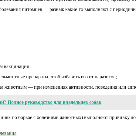
олевания питомцев — разная: какие-то выполняют с периодичнос
ем вакцинации;
ельминтные препараты, чтоб избавить его от паразитов;
ь за животным — при изменениях активности, поведения или апп
й? Полное руководство для владельцев собак
анциях по борьбе с болезнями животных) выполняют прививку 
олевания