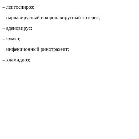
– лептоспироз;
– парвавирусный и коронавирусный энтерит;
– аденовирус;
– чумка;
– инфекционный ринотрахеит;
– хламидиоз;