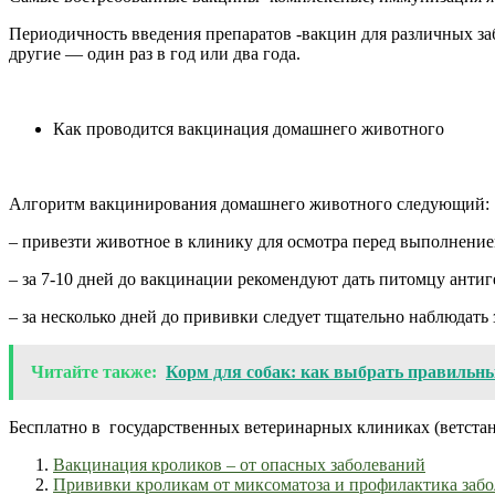
Периодичность введения препаратов -вакцин для различных заб
другие — один раз в год или два года.
Как проводится вакцинация домашнего животного
Алгоритм вакцинирования домашнего животного следующий:
– привезти животное в клинику для осмотра перед выполнени
– за 7-10 дней до вакцинации рекомендуют дать питомцу антиг
– за несколько дней до прививки следует тщательно наблюдат
Читайте также:
Корм для собак: как выбрать правильны
Бесплатно в государственных ветеринарных клиниках (ветст
Вакцинация кроликов – от опасных заболеваний
Прививки кроликам от миксоматоза и профилактика заб