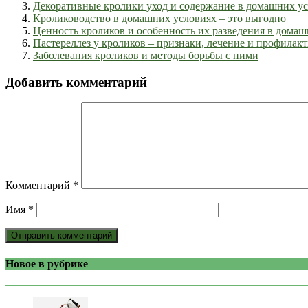
Декоративные кролики уход и содержание в домашних у
Кролиководство в домашних условиях – это выгодно
Ценность кроликов и особенность их разведения в дома
Пастереллез у кроликов – признаки, лечение и профилак
Заболевания кроликов и методы борьбы с ними
Добавить комментарий
Комментарий
*
Имя
*
Новое в рубрике