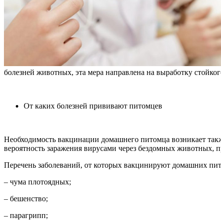
болезней животных, эта мера направлена на выработку стойко
От каких болезней прививают питомцев
Необходимость вакцинации домашнего питомца возникает также
вероятность заражения вирусами через бездомных животных, при
Перечень заболеваний, от которых вакцинируют домашних пи
– чума плотоядных;
– бешенство;
– парагрипп;