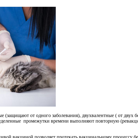
защищают от одного заболевания), двухвалентные ( от двух бо
ределенные промежутки времени выполняют повторную (ревакцин
ивой вакциной позволяет протекать вакцинальному процессу б