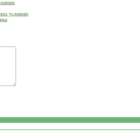
словиях
шних условиях
тика