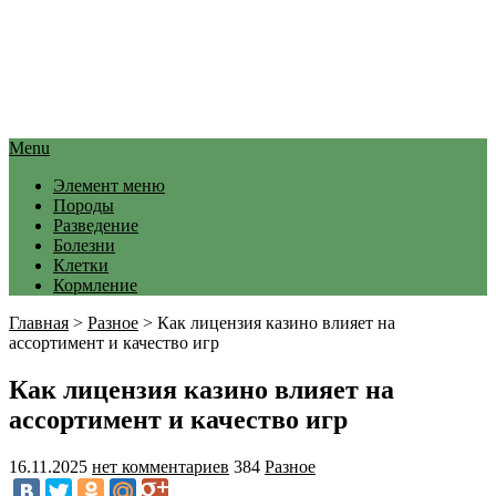
Menu
Элемент меню
Породы
Разведение
Болезни
Клетки
Кормление
Главная
>
Разное
>
Как лицензия казино влияет на
ассортимент и качество игр
Как лицензия казино влияет на
ассортимент и качество игр
16.11.2025
нет комментариев
384
Разное