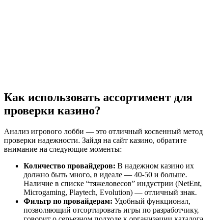
Как использовать ассортимент для
проверки казино?
Анализ игрового лобби — это отличный косвенный метод
проверки надежности. Зайдя на сайт казино, обратите
внимание на следующие моменты:
Количество провайдеров:
В надежном казино их
должно быть много, в идеале — 40-50 и больше.
Наличие в списке “тяжеловесов” индустрии (NetEnt,
Microgaming, Playtech, Evolution) — отличный знак.
Фильтр по провайдерам:
Удобный функционал,
позволяющий отсортировать игры по разработчику,
говорит о серьезном подходе к организации каталога.