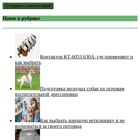
Новое в рубрике
Контактор КТ-6053 630А: где применяют и
как выбрать
Подготовка молодых собак по основам
воспитательной дрессировки
Как выбрать хорошую ветклинику и не
волноваться за своего питомца