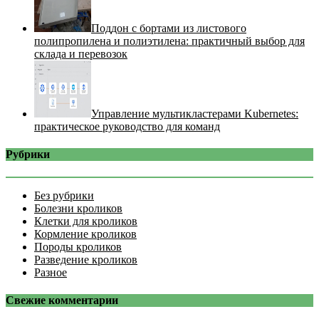
Поддон с бортами из листового
полипропилена и полиэтилена: практичный выбор для
склада и перевозок
Управление мультикластерами Kubernetes:
практическое руководство для команд
Рубрики
Без рубрики
Болезни кроликов
Клетки для кроликов
Кормление кроликов
Породы кроликов
Разведение кроликов
Разное
Свежие комментарии