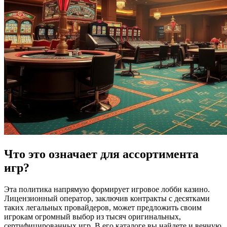
Что это означает для ассортимента
игр?
Эта политика напрямую формирует игровое лобби казино.
Лицензионный оператор, заключив контракты с десятками
таких легальных провайдеров, может предложить своим
игрокам огромный выбор из тысяч оригинальных,
сертифицированных игр. В его каталоге вы найдете и вечную