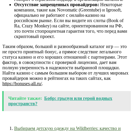
Отсутствие запрещенных провайдеров:
Некоторые
компании, такие как Novomatic (Greentube) и Igrosoft,
официально не работают с онлайн-казино на
российском рынке. Если вы видите их слоты (Book of
Ra, Crazy Monkey) на сайте, ориентированном на РФ,
это почти стопроцентная гарантия того, что перед вами
скриптовый проект.
Таким образом, большой и разнообразный каталог игр — это
не просто приятный бонус, а прямое следствие легального
статуса казино и его хороших отношений с партнерами. Этот
фактор, в совокупности с проверкой лицензии, дает вам
полную уверенность в надежности выбранной площадки.
Найти казино с самым большим выбором от лучших мировых
провайдеров можно в рейтингах на таких сайтах, как
https://bonuses-all.ru/
.
Читайте также:
Бобр: грызун или герой водных
пространств?
Выбираем детскую одежду на Wildberries: качество и