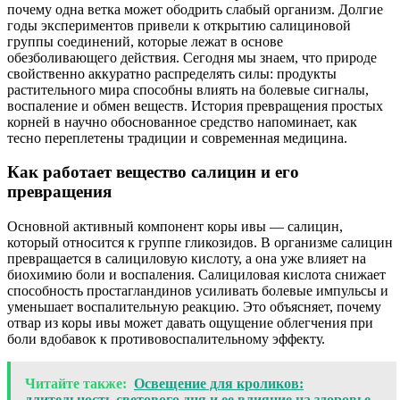
почему одна ветка может ободрить слабый организм. Долгие
годы экспериментов привели к открытию салициновой
группы соединений, которые лежат в основе
обезболивающего действия. Сегодня мы знаем, что природе
свойственно аккуратно распределять силы: продукты
растительного мира способны влиять на болевые сигналы,
воспаление и обмен веществ. История превращения простых
корней в научно обоснованное средство напоминает, как
тесно переплетены традиции и современная медицина.
Как работает вещество салицин и его
превращения
Основной активный компонент коры ивы — салицин,
который относится к группе гликозидов. В организме салицин
превращается в салициловую кислоту, а она уже влияет на
биохимию боли и воспаления. Салициловая кислота снижает
способность простагландинов усиливать болевые импульсы и
уменьшает воспалительную реакцию. Это объясняет, почему
отвар из коры ивы может давать ощущение облегчения при
боли вдобавок к противовоспалительному эффекту.
Читайте также:
Освещение для кроликов:
длительность светового дня и ее влияние на здоровье,