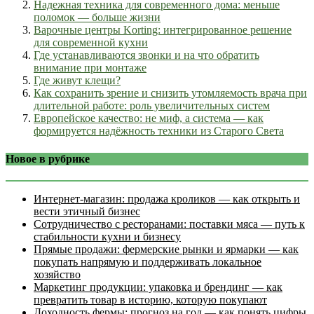
Надежная техника для современного дома: меньше
поломок — больше жизни
Варочные центры Korting: интегрированное решение
для современной кухни
Где устанавливаются звонки и на что обратить
внимание при монтаже
Где живут клещи?
Как сохранить зрение и снизить утомляемость врача при
длительной работе: роль увеличительных систем
Европейское качество: не миф, а система — как
формируется надёжность техники из Старого Света
Новое в рубрике
Интернет‑магазин: продажа кроликов — как открыть и
вести этичный бизнес
Сотрудничество с ресторанами: поставки мяса — путь к
стабильности кухни и бизнесу
Прямые продажи: фермерские рынки и ярмарки — как
покупать напрямую и поддерживать локальное
хозяйство
Маркетинг продукции: упаковка и брендинг — как
превратить товар в историю, которую покупают
Доходность фермы: прогноз на год — как понять цифры