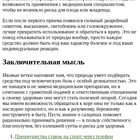
возможность применения с медицинским специалистом,
чтобы не возникло риска для плода или младенца.
Если после первого приема появился сильный диарейный
симптом, высыпание, светобоязнь или головокружение,
лучше прекратить использование и обратиться к врачу. Это не
повод отказываться от природы вообще, просто каждое
средство должно быть под ваш характер болезни и под ваши
индивидуальные реакции.
Заключительная мысль
Ивовые ветки напомнят нам, что природа умеет подбирать
средства под человеческую боль с особой деликатностью. Это
не панацея и не замена медицинским препаратам, но в
сочетании с грамотной подачей и ответственным отношением
к своему здоровью они могут стать полезной опорой. Сегодня
мы имеем возможность обращаться к коре ивы не только как к
наследию прошлого, но и как к разумному, бережному
инструменту в быту. Пусть знание о салцинах поможет
рационально принимать решения — в пользу собственного
благополучия, без излишней суеты и риска для здоровья.
Преимущества ставок на спорт через телефон