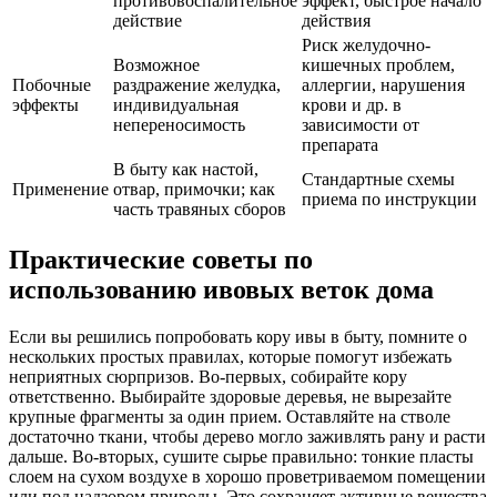
противовоспалительное
эффект, быстрое начало
действие
действия
Риск желудочно-
Возможное
кишечных проблем,
Побочные
раздражение желудка,
аллергии, нарушения
эффекты
индивидуальная
крови и др. в
непереносимость
зависимости от
препарата
В быту как настой,
Стандартные схемы
Применение
отвар, примочки; как
приема по инструкции
часть травяных сборов
Практические советы по
использованию ивовых веток дома
Если вы решились попробовать кору ивы в быту, помните о
нескольких простых правилах, которые помогут избежать
неприятных сюрпризов. Во-первых, собирайте кору
ответственно. Выбирайте здоровые деревья, не вырезайте
крупные фрагменты за один прием. Оставляйте на стволе
достаточно ткани, чтобы дерево могло заживлять рану и расти
дальше. Во-вторых, сушите сырье правильно: тонкие пласты
слоем на сухом воздухе в хорошо проветриваемом помещении
или под надзором природы. Это сохраняет активные вещества