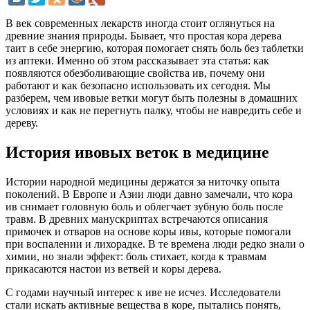
В век современных лекарств иногда стоит оглянуться на
древние знания природы. Бывает, что простая кора дерева
таит в себе энергию, которая помогает снять боль без таблетки
из аптеки. Именно об этом рассказывает эта статья: как
появляются обезболивающие свойства ив, почему они
работают и как безопасно использовать их сегодня. Мы
разберем, чем ивовые ветки могут быть полезны в домашних
условиях и как не перегнуть палку, чтобы не навредить себе и
дереву.
История ивовых веток в медицине
Истории народной медицины держатся за ниточку опыта
поколений. В Европе и Азии люди давно замечали, что кора
ив снимает головную боль и облегчает зубную боль после
травм. В древних манускриптах встречаются описания
примочек и отваров на основе коры ивы, которые помогали
при воспалении и лихорадке. В те времена люди редко знали о
химии, но знали эффект: боль стихает, когда к травмам
прикасаются настои из ветвей и коры дерева.
С годами научный интерес к иве не исчез. Исследователи
стали искать активные вещества в коре, пытались понять,