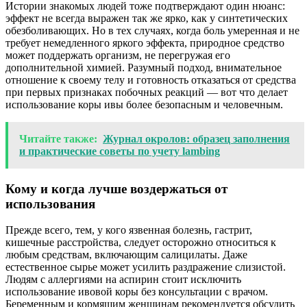
Истории знакомых людей тоже подтверждают один нюанс:
эффект не всегда выражен так же ярко, как у синтетических
обезболивающих. Но в тех случаях, когда боль умеренная и не
требует немедленного яркого эффекта, природное средство
может поддержать организм, не перегружая его
дополнительной химией. Разумный подход, внимательное
отношение к своему телу и готовность отказаться от средства
при первых признаках побочных реакций — вот что делает
использование коры ивы более безопасным и человечным.
Читайте также:
Журнал окролов: образец заполнения
и практические советы по учету lambing
Кому и когда лучше воздержаться от
использования
Прежде всего, тем, у кого язвенная болезнь, гастрит,
кишечные расстройства, следует осторожно относиться к
любым средствам, включающим салицилаты. Даже
естественное сырье может усилить раздражение слизистой.
Людям с аллергиями на аспирин стоит исключить
использование ивовой коры без консультации с врачом.
Беременным и кормящим женщинам рекомендуется обсудить