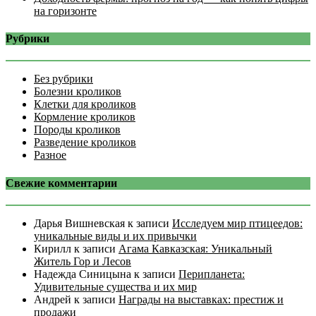
на горизонте
Рубрики
Без рубрики
Болезни кроликов
Клетки для кроликов
Кормление кроликов
Породы кроликов
Разведение кроликов
Разное
Свежие комментарии
Дарья Вишневская
к записи
Исследуем мир птицеедов:
уникальные виды и их привычки
Кирилл
к записи
Агама Кавказская: Уникальный
Житель Гор и Лесов
Надежда Синицына
к записи
Перипланета:
Удивительные существа и их мир
Андрей
к записи
Награды на выставках: престиж и
продажи