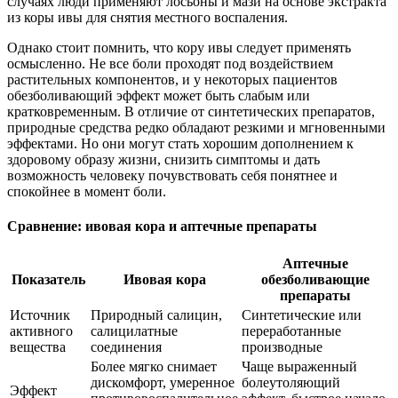
случаях люди применяют лосьоны и мази на основе экстракта
из коры ивы для снятия местного воспаления.
Однако стоит помнить, что кору ивы следует применять
осмысленно. Не все боли проходят под воздействием
растительных компонентов, и у некоторых пациентов
обезболивающий эффект может быть слабым или
кратковременным. В отличие от синтетических препаратов,
природные средства редко обладают резкими и мгновенными
эффектами. Но они могут стать хорошим дополнением к
здоровому образу жизни, снизить симптомы и дать
возможность человеку почувствовать себя понятнее и
спокойнее в момент боли.
Сравнение: ивовая кора и аптечные препараты
Аптечные
Показатель
Ивовая кора
обезболивающие
препараты
Источник
Природный салицин,
Синтетические или
активного
салицилатные
переработанные
вещества
соединения
производные
Более мягко снимает
Чаще выраженный
дискомфорт, умеренное
болеутоляющий
Эффект