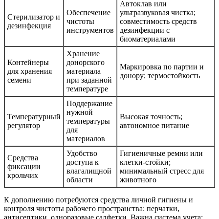
Автоклав или
Обеспечение
ультразвуковая чистка;
Стерилизатор и
чистоты
совместимость средств
дезинфекция
инструментов
дезинфекции с
биоматериалами
Хранение
Контейнеры
донорского
Маркировка по партии и
для хранения
материала
донору; термостойкость
семени
при заданной
температуре
Поддержание
нужной
Температурный
Высокая точность;
температуры
регулятор
автономное питание
для
материалов
Удобство
Гигиеничные ремни или
Средства
доступа к
клетки‑стойки;
фиксации
влагалищной
минимальный стресс для
крольчих
области
животного
К дополнению потребуются средства личной гигиены и
контроля чистоты рабочего пространства: перчатки,
антисептики, одноразовые салфетки. Важна система учета: