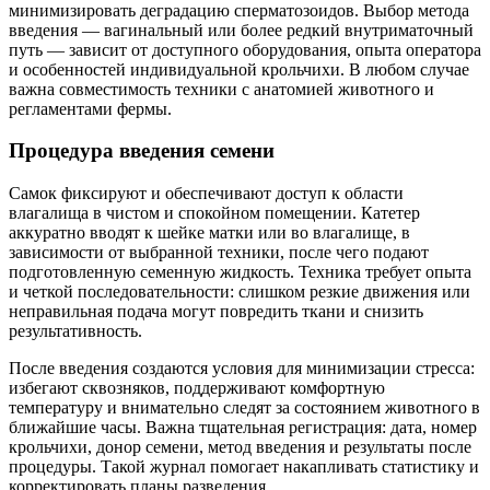
минимизировать деградацию сперматозоидов. Выбор метода
введения — вагинальный или более редкий внутриматочный
путь — зависит от доступного оборудования, опыта оператора
и особенностей индивидуальной крольчихи. В любом случае
важна совместимость техники с анатомией животного и
регламентами фермы.
Процедура введения семени
Самок фиксируют и обеспечивают доступ к области
влагалища в чистом и спокойном помещении. Катетер
аккуратно вводят к шейке матки или во влагалище, в
зависимости от выбранной техники, после чего подают
подготовленную семенную жидкость. Техника требует опыта
и четкой последовательности: слишком резкие движения или
неправильная подача могут повредить ткани и снизить
результативность.
После введения создаются условия для минимизации стресса:
избегают сквозняков, поддерживают комфортную
температуру и внимательно следят за состоянием животного в
ближайшие часы. Важна тщательная регистрация: дата, номер
крольчихи, донор семени, метод введения и результаты после
процедуры. Такой журнал помогает накапливать статистику и
корректировать планы разведения.