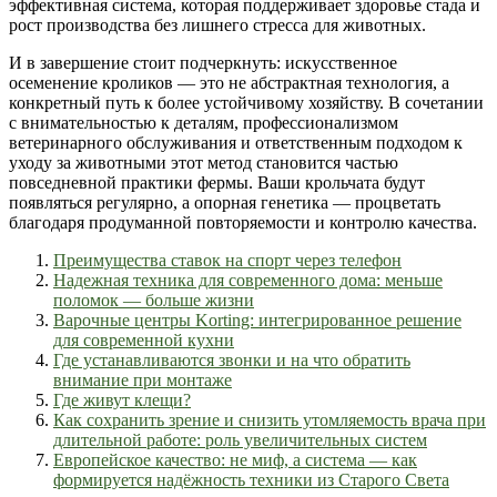
эффективная система, которая поддерживает здоровье стада и
рост производства без лишнего стресса для животных.
И в завершение стоит подчеркнуть: искусственное
осеменение кроликов — это не абстрактная технология, а
конкретный путь к более устойчивому хозяйству. В сочетании
с внимательностью к деталям, профессионализмом
ветеринарного обслуживания и ответственным подходом к
уходу за животными этот метод становится частью
повседневной практики фермы. Ваши крольчата будут
появляться регулярно, а опорная генетика — процветать
благодаря продуманной повторяемости и контролю качества.
Преимущества ставок на спорт через телефон
Надежная техника для современного дома: меньше
поломок — больше жизни
Варочные центры Korting: интегрированное решение
для современной кухни
Где устанавливаются звонки и на что обратить
внимание при монтаже
Где живут клещи?
Как сохранить зрение и снизить утомляемость врача при
длительной работе: роль увеличительных систем
Европейское качество: не миф, а система — как
формируется надёжность техники из Старого Света