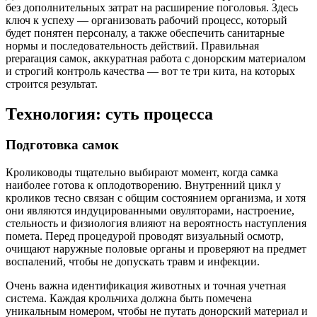
без дополнительных затрат на расширение поголовья. Здесь
ключ к успеху — организовать рабочий процесс, который
будет понятен персоналу, а также обеспечить санитарные
нормы и последовательность действий. Правильная
preparация самок, аккуратная работа с донорским материалом
и строгий контроль качества — вот те три китa, на которых
строится результат.
Технология: суть процесса
Подготовка самок
Кролиководы тщательно выбирают момент, когда самка
наиболее готова к оплодотворению. Внутренний цикл у
кроликов тесно связан с общим состоянием организма, и хотя
они являются индуцированными овуляторами, настроение,
стельность и физиология влияют на вероятность наступления
помета. Перед процедурой проводят визуальный осмотр,
очищают наружные половые органы и проверяют на предмет
воспалений, чтобы не допускать травм и инфекции.
Очень важна идентификация животных и точная учетная
система. Каждая крольчиха должна быть помечена
уникальным номером, чтобы не путать донорский материал и