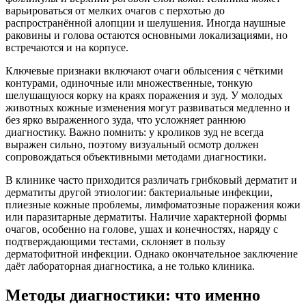
варьироваться от мелких очагов с перхотью до
распространённой алопции и шелушения. Иногда наушные
раковины и голова остаются основными локализациями, но
встречаются и на корпусе.
Ключевые признаки включают очаги облысения с чёткими
контурами, одиночные или множественные, тонкую
шелушащуюся корку на краях поражения и зуд. У молодых
животных кожные изменения могут развиваться медленно и
без ярко выраженного зуда, что усложняет раннюю
диагностику. Важно помнить: у кроликов зуд не всегда
выражен сильно, поэтому визуальный осмотр должен
сопровождаться объективными методами диагностики.
В клинике часто приходится различать грибковый дерматит и
дерматиты другой этиологии: бактериальные инфекции,
плиезные кожные проблемы, лимфоматозные поражения кожи
или паразитарные дерматиты. Наличие характерной формы
очагов, особенно на голове, ушах и конечностях, наряду с
подтверждающими тестами, склоняет в пользу
дерматофитной инфекции. Однако окончательное заключение
даёт лабораторная диагностика, а не только клиника.
Методы диагностики: что именно