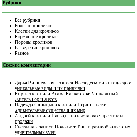
Рубрики
Без рубрики
Болезни кроликов
Клетки для кроликов
Кормление кроликов
Породы кроликов
Разведение кроликов
Разное
Свежие комментарии
Дарья Вишневская
к записи
Исследуем мир птицеедов:
уникальные виды и их привычки
Кирилл
к записи
Агама Кавказская: Уникальный
Житель Гор и Лесов
Надежда Синицына
к записи
Перипланета:
Удивительные существа и их мир
Андрей
к записи
Награды на выставках: престиж и
продажи
Светлана
к записи
Полозы: тайны и разнообразие этих
удивительных змей