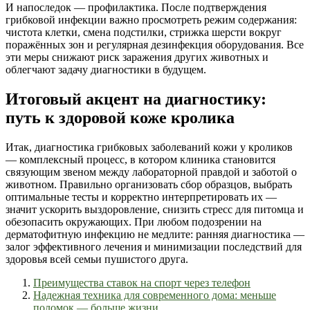
И напоследок — профилактика. После подтверждения
грибковой инфекции важно просмотреть режим содержания:
чистота клетки, смена подстилки, стрижка шерсти вокруг
поражённых зон и регулярная дезинфекция оборудования. Все
эти меры снижают риск заражения других животных и
облегчают задачу диагностики в будущем.
Итоговый акцент на диагностику:
путь к здоровой коже кролика
Итак, диагностика грибковых заболеваний кожи у кроликов
— комплексный процесс, в котором клиника становится
связующим звеном между лабораторной правдой и заботой о
животном. Правильно организовать сбор образцов, выбрать
оптимальные тесты и корректно интерпретировать их —
значит ускорить выздоровление, снизить стресс для питомца и
обезопасить окружающих. При любом подозрении на
дерматофитную инфекцию не медлите: ранняя диагностика —
залог эффективного лечения и минимизации последствий для
здоровья всей семьи пушистого друга.
Преимущества ставок на спорт через телефон
Надежная техника для современного дома: меньше
поломок — больше жизни