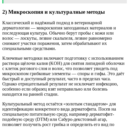
2) Микроскопия и культуралные методы
Классический и надёжный подход в ветеринарной
дерматологии — микроскопия запозданных материалов и
последующая культура. Обычно берут пробы с кожи или
волос — лоскуты, лезвие скальпеля, лезвие равномерно
снимают участки поражения, затем обрабатывают их
специальными средствами.
Ключевые методики включают подготовку с использованием
раствора щёлочи калия (KOH) для снятия липидной оболочки
с клеток рогового слоя и волос, что позволяет увидеть под
микроскопом грибковые элементы — споры и гифы. Это даёт
быстрый и доступный результат, часто в пределах часа.
Однако отрицательный результат не исключает инфекцию,
особенно если образец взят неправильно или болезнь
находится на ранней стадии.
Культуральный метод остаётся «золотым стандартом» для
идентификации конкретного вида дерматофита. Посев на
специальную питательную среду, например дерматофит-
подобную среду (DTM) или Сабуро-декстозный агар,
позволяет получить рост грибка и определить его вид по