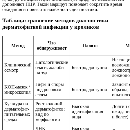
дополняют ПЦР. Такой маршрут позволяет сократить время
ожидания и повысить надёжность диагностики.
Таблица: сравнение методов диагностики
дерматофитной инфекции у кроликов
Что
Метод
Плюсы
М
обнаруживает
Не спец
Патологические
Клинический
возмож
очаги, жалобы
Быстро, доступно
осмотр
ложноот
на зуд
ложнопо
Гифы и споры
Зависит 
KOH-мазок /
под роговым
Быстро, доступно
образца;
микроскопия
слоем
опытного
Культура на
Рост колоний
Высокая
Долгий 
дерматофит-
дерматофитов;
идентификация
ожидания
питательных
вид по
вида
и более)
средах
морфологии
ДНК
Высокая