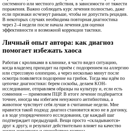
системного или местного действия, в зависимости от тяжести
поражения. Важно соблюдать курс лечения полностью, даже
если признаки исчезнут раньше, чтобы не допустить рецидив.
В некоторых случаях необходима повторная диагностика
через 2–4 недели после начала лечения для оценки
эффективности и возможной коррекции тактики.
Личный опыт автора: как диагноз
помогает избежать хаоса
Работая с кроликами в клинике, я часто видел ситуацию,
когда владелец приходит на приём с подозрением на аллергию
или стрессовую олопецию, а через несколько минут после
осмотра появляется подозрение на грибок. Тогда мы идём по
цепочке диагностики: берем соскобы, делаем KOH-
исследование, отправляем образцы на культуру и, если есть
сомнения — применяем ПЦР. В итоге лечение подбирается
точнее, иногда мы избегаем ненужного антибиотика, а
животное чувствует себя лучше в считанные недели. Мне
нравится такой подход: диагноз становится ясно не в догонку,
а в ходе упорядоченного исследования, где каждый шаг
подтверждает предыдущий. Вещи просто «складываются»
друг к другу, и результат действительно влияет на качество
жизни животного и спокойствие хозяина.