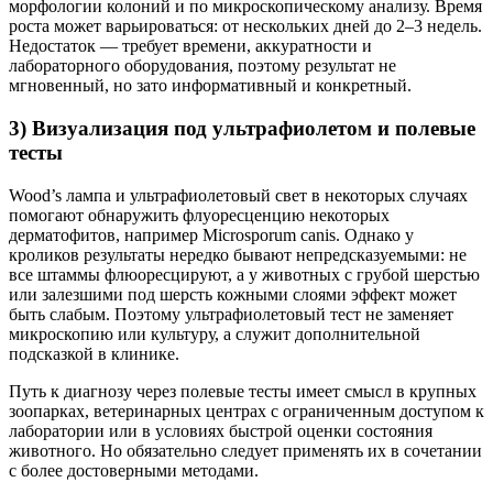
морфологии колоний и по микроскопическому анализу. Время
роста может варьироваться: от нескольких дней до 2–3 недель.
Недостаток — требует времени, аккуратности и
лабораторного оборудования, поэтому результат не
мгновенный, но зато информативный и конкретный.
3) Визуализация под ультрафиолетом и полевые
тесты
Wood’s лампа и ультрафиолетовый свет в некоторых случаях
помогают обнаружить флуоресценцию некоторых
дерматофитов, например Microsporum canis. Однако у
кроликов результаты нередко бывают непредсказуемыми: не
все штаммы флюоресцируют, а у животных с грубой шерстью
или залезшими под шерсть кожными слоями эффект может
быть слабым. Поэтому ультрафиолетовый тест не заменяет
микроскопию или культуру, а служит дополнительной
подсказкой в клинике.
Путь к диагнозу через полевые тесты имеет смысл в крупных
зоопарках, ветеринарных центрах с ограниченным доступом к
лаборатории или в условиях быстрой оценки состояния
животного. Но обязательно следует применять их в сочетании
с более достоверными методами.