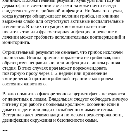
клиники. Положительный результат культуры или ПЦР на
дерматофит в сочетании с очагами на коже почти всегда
свидетельствует о грибковой инфекции. Но бывают случаи,
когда культура обнаруживает колонии грибка, но клиника
выражена слабо или отсутствуют активные воспалительные
изменения. В таких ситуациях возможно латентное
носительство или фрагментарная инфекция, и решение о
лечении может требовать дополнительных подтверждений и
мониторинга.
Отрицательный результат не означает, что грибок исключён
полностью. Иногда причина поражения не грибковая, или
образец взят неправильно, или инфекции слишком ранняя
стадия. В этих случаях врач может порекомендовать
повторную пробу через 1–2 недели или применение
эмпирической противогрибковой терапии с контролем
состояния животного.
Важно помнить о факторе зооноза: дерматофиты передаются
от животных к людям. Владельцам следует соблюдать личную
гигиену при работе с больным кроликом, особенно если в
доме есть дети или люди с ослабленным иммунитетом.
Ветеринар даст рекомендации по мерам предосторожности,
дезинфекции окружения и безопасности семьи.