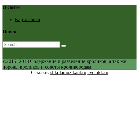
О сайте
Карта сайта
Поиск
©2015 -2018 Содержание и разведение кроликов, а так же
породы кроликов и советы кролиководам.
Ссылки:
shkolamuzikant.ru
cvetokk.ru