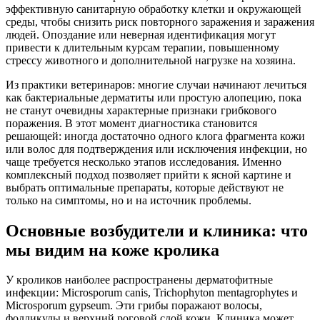
эффективную санитарную обработку клетки и окружающей
среды, чтобы снизить риск повторного заражения и заражения
людей. Опоздание или неверная идентификация могут
привести к длительным курсам терапии, повышенному
стрессу животного и дополнительной нагрузке на хозяина.
Из практики ветеринаров: многие случаи начинают лечиться
как бактериальные дерматиты или простую алопецию, пока
не станут очевидны характерные признаки грибкового
поражения. В этот момент диагностика становится
решающей: иногда достаточно одного клога фрагмента кожи
или волос для подтверждения или исключения инфекции, но
чаще требуется несколько этапов исследования. Именно
комплексный подход позволяет прийти к ясной картине и
выбрать оптимальные препараты, которые действуют не
только на симптомы, но и на источник проблемы.
Основные возбудители и клиника: что
мы видим на коже кролика
У кроликов наиболее распространены дерматофитные
инфекции: Microsporum canis, Trichophyton mentagrophytes и
Microsporum gypseum. Эти грибы поражают волосы,
фолликулы и верхний роговой слой кожи. Клиника может