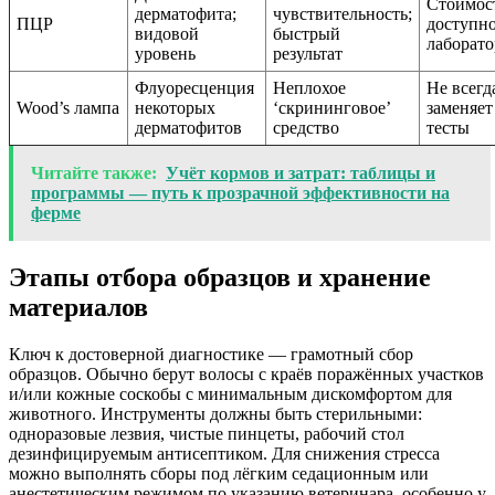
Стоимос
дерматофита;
чувствительность;
ПЦР
доступно
видовой
быстрый
лаборат
уровень
результат
Флуоресценция
Неплохое
Не всегд
Wood’s лампа
некоторых
‘скрининговое’
заменяет
дерматофитов
средство
тесты
Читайте также:
Учёт кормов и затрат: таблицы и
программы — путь к прозрачной эффективности на
ферме
Этапы отбора образцов и хранение
материалов
Ключ к достоверной диагностике — грамотный сбор
образцов. Обычно берут волосы с краёв поражённых участков
и/или кожные соскобы с минимальным дискомфортом для
животного. Инструменты должны быть стерильными:
одноразовые лезвия, чистые пинцеты, рабочий стол
дезинфицируемым антисептиком. Для снижения стресса
можно выполнять сборы под лёгким седационным или
анестетическим режимом по указанию ветеринара, особенно у