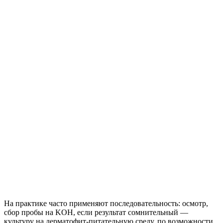
На практике часто применяют последовательность: осмотр,
сбор пробы на KOH, если результат сомнительный —
культуру на дерматофит-питательную среду, по возможности