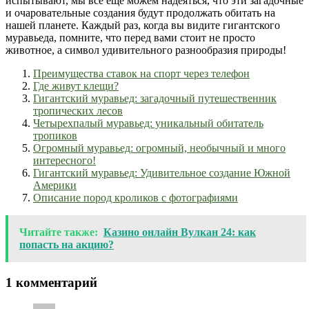
испытывают, мы все еще можем надеяться, что эти загадочные
и очаровательные создания будут продолжать обитать на
нашей планете. Каждый раз, когда вы видите гигантского
муравьеда, помните, что перед вами стоит не просто
животное, а символ удивительного разнообразия природы!
Преимущества ставок на спорт через телефон
Где живут клещи?
Гигантский муравьед: загадочный путешественник
тропических лесов
Четырехпалый муравьед: уникальный обитатель
тропиков
Огромный муравьед: огромный, необычный и много
интересного!
Гигантский муравьед: Удивительное создание Южной
Америки
Описание пород кроликов с фотографиями
Читайте также:
Казино онлайн Вулкан 24: как
попасть на акцию?
1 комментарий