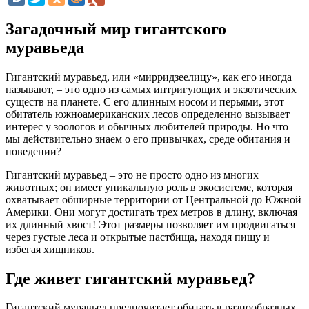
Загадочный мир гигантского
муравьеда
Гигантский муравьед, или «мирридзеелицу», как его иногда
называют, – это одно из самых интригующих и экзотических
существ на планете. С его длинным носом и перьями, этот
обитатель южноамериканских лесов определенно вызывает
интерес у зоологов и обычных любителей природы. Но что
мы действительно знаем о его привычках, среде обитания и
поведении?
Гигантский муравьед – это не просто одно из многих
животных; он имеет уникальную роль в экосистеме, которая
охватывает обширные территории от Центральной до Южной
Америки. Они могут достигать трех метров в длину, включая
их длинный хвост! Этот размеры позволяет им продвигаться
через густые леса и открытые пастбища, находя пищу и
избегая хищников.
Где живет гигантский муравьед?
Гигантский муравьед предпочитает обитать в разнообразных