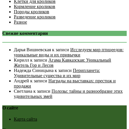
Клетки для кроликов
Кормление кроликов
Породы кроликов
Разведение кроликов
Разное
Свежие комментарии
Дарья Вишневская
к записи
Исследуем мир птицеедов:
уникальные виды и их привычки
Кирилл
к записи
Агама Кавказская: Уникальный
Житель Гор и Лесов
Надежда Синицына
к записи
Перипланета:
Удивительные существа и их мир
Андрей
к записи
Награды на выставках: престиж и
продажи
Светлана
к записи
Полозы: тайны и разнообразие этих
удивительных змей
О сайте
Карта сайта