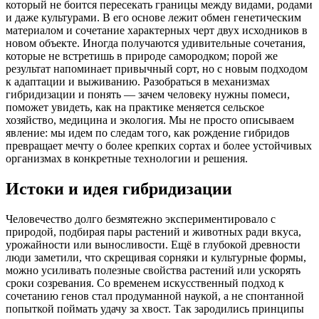
который не боится пересекать границы между видами, родами
и даже культурами. В его основе лежит обмен генетическим
материалом и сочетание характерных черт двух исходников в
новом объекте. Иногда получаются удивительные сочетания,
которые не встретишь в природе самородком; порой же
результат напоминает привычный сорт, но с новым подходом
к адаптации и выживанию. Разобраться в механизмах
гибридизации и понять — зачем человеку нужны помеси,
поможет увидеть, как на практике меняется сельское
хозяйство, медицина и экология. Мы не просто описываем
явление: мы идем по следам того, как рождение гибридов
превращает мечту о более крепких сортах и более устойчивых
организмах в конкретные технологии и решения.
Истоки и идея гибридизации
Человечество долго безмятежно экспериментировало с
природой, подбирая пары растений и животных ради вкуса,
урожайности или выносливости. Ещё в глубокой древности
люди заметили, что скрещивая сорняки и культурные формы,
можно усиливать полезные свойства растений или ускорять
сроки созревания. Со временем искусственный подход к
сочетанию генов стал продуманной наукой, а не спонтанной
попыткой поймать удачу за хвост. Так зародились принципы