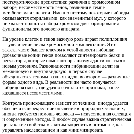
постzygотические препятствия: различия в хромосомном
наборе, несовместимость генов, различия в темпе
метаболизма и энергии. Именно поэтому некоторые гибриды
оказываются стерильными, как знаменитый мул, у которого
не хватает полноты набора хромосом для формирования
функционального полового аппарата.
На уровне клеток и генов важную роль играет полиплоидия
— увеличение числа хромосомной комплектации. Этот
эффект часто бывает ключом к устойчивости гибрида:
добавочные копии генов позволяют синтезировать белки и
регуляторы, которые помогают организму адаптироваться к
новым условиям. Разновидности гибридизации делят на
межвидовую и внутривидовую: в первом случае
объединяются геномы разных видов, во втором — различные
формы одного вида. В реальности же часто получается
гибридная смесь, где удачно сочетаются признаки, ранее
казавшиеся несовместимыми.
Контроль происходящего зависит от техники: иногда удается
обеспечить перекрестное опыление в природных условиях,
иногда требуется помощь человека — искусственная селекция
и современные методы. В любом случае важна стратегическая
цель: какие свойства мы хотим закрепить в потомстве, как
управлять наследованием и как минимизировать