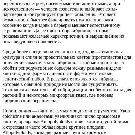
переносится ветром, насекомыми или животными, а при
искусственном — человек сознательно выбирает соты-
партнеры и контролирует процесс опыления. Это дает
возможность быстрее фиксировать нужные признаки,
особенно когда видовые барьеры мешают естественному
скрещиванию. Далее идёт отбор гибридов, которые
показывают желаемые характеристики, и выращивание из
них следующего поколения.
Среди более специализированных подходов — тканочная
культура и слияние прокоптальных клеток (протопластов) для
получения соматических гибридов. Такой метод позволяет
обойти репродуктивные барьеры между разными видами:
клетки одной формы сливаются и формируют новый
генетический набор. В результате появляются гибриды,
которые в обычной природе не могли бы существовать.
Технологии соматической гибридизации особенно важны для
растений и некоторых микроорганизмов, где половая
гибридизация ограничена.
Полиплоидия — один из самых мощных инструментов. Укол
colchicine или аналогами увеличивают число хромосом в
клетке, превращаяAutopolyploids в новые линии, устойчивые
к стрессам и часто обладающие крупнее плодами.
Allopolyploidy, когда две разные группы хромосом