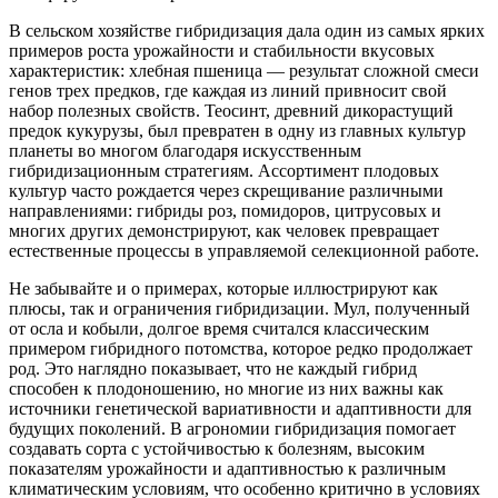
В сельском хозяйстве гибридизация дала один из самых ярких
примеров роста урожайности и стабильности вкусовых
характеристик: хлебная пшеница — результат сложной смеси
генов трех предков, где каждая из линий привносит свой
набор полезных свойств. Теосинт, древний дикорастущий
предок кукурузы, был превратен в одну из главных культур
планеты во многом благодаря искусственным
гибридизационным стратегиям. Ассортимент плодовых
культур часто рождается через скрещивание различными
направлениями: гибриды роз, помидоров, цитрусовых и
многих других демонстрируют, как человек превращает
естественные процессы в управляемой селекционной работе.
Не забывайте и о примерах, которые иллюстрируют как
плюсы, так и ограничения гибридизации. Мул, полученный
от осла и кобыли, долгое время считался классическим
примером гибридного потомства, которое редко продолжает
род. Это наглядно показывает, что не каждый гибрид
способен к плодоношению, но многие из них важны как
источники генетической вариативности и адаптивности для
будущих поколений. В агрономии гибридизация помогает
создавать сорта с устойчивостью к болезням, высоким
показателям урожайности и адаптивностью к различным
климатическим условиям, что особенно критично в условиях