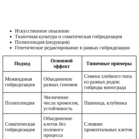
Искусственное опыление
Тканочная культура и соматическая гибридизация
Полиплоидия (индукция)
Генетическое редактирование в рамках гибридизации
Основной
Подход
Типичные примеры
эффект
Семена хлебного типа
Межвидовая
Объединение
из разных родов;
гибридизация
разных геномов
гибриды винограда
Увеличение
Полиплоидия
числа хромосом,
Пшеница, клубника
устойчивость
Объединение
Соматическая
клеток без
Слияние
гибридизация
полового
прокоптальных клеток
процесса