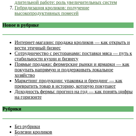
длительной работе: роль увеличительных систем
Гибридизация кроликов: получение
высокопродуктивных помесей
Новое в рубрике
Интернет‑магазин: продажа кроликов — как открыть и
вести этичный бизнес
Сотрудничество с ресторанами: поставки мяса — путь к
стабильности кухни и бизнесу
Прямые продажи: фермерские рынки и ярмарки — как
покупать напрямую и поддерживать локальное
хозяйство
Маркетинг продукции: упаковка и брендинг — как
превратить товар в историю, которую покупают
Доходность фермы: прогноз на год — как понять цифры
на горизонте
Рубрики
Без рубрики
Болезни кроликов