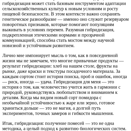
гибридизация может стать базовым инструментом адаптации
сельскохозяйственных культур к новым условиям и росту
пищевой безопасности. В этом контексте важно сохранять
генетическое разнообразие — именно оно служит резервуаром
поворотных признаков, которые помогают популяциям
выживать в условиях перемен. Разумная гибридизация,
подкрепленная этическими нормами и прозрачной
коммуникацией, способна стать мостом между научной
новизной и устойчивым развитием.
Лично мне импонирует мысль о том, как в повседневной
жизни мы не замечаем, что многие привычные продукты —
результат гибридизации: хлеб на нашем столе, фрукты на
рынке, даже краски и текстуры посадочного материала. За
каждым сортом стоит история поиска, проб и ошибок, иногда
— риск, иногда — удача. Гибридизация для меня — это
история о том, как человечество учится жить в гармонии с
природой, руководствуясь любопытством и вниманием к
деталям. Когда мы видим новый сорт помидора с
необычайной устойчивостью к жаре или зерно, готовое
храниться дольше — это не магия, а долгий путь
экспериментов, точных замеров и гибкости мышления.
Итак, гибридизация: получение помесей — это не одна
методика, а целый подход к развитию биологических систем.