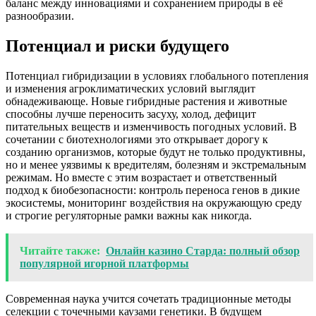
баланс между инновациями и сохранением природы в её
разнообразии.
Потенциал и риски будущего
Потенциал гибридизации в условиях глобального потепления
и изменения агроклиматических условий выглядит
обнадеживающе. Новые гибридные растения и животные
способны лучше переносить засуху, холод, дефицит
питательных веществ и изменчивость погодных условий. В
сочетании с биотехнологиями это открывает дорогу к
созданию организмов, которые будут не только продуктивны,
но и менее уязвимы к вредителям, болезням и экстремальным
режимам. Но вместе с этим возрастает и ответственный
подход к биобезопасности: контроль переноса генов в дикие
экосистемы, мониторинг воздействия на окружающую среду
и строгие регуляторные рамки важны как никогда.
Читайте также:
Онлайн казино Старда: полный обзор
популярной игорной платформы
Современная наука учится сочетать традиционные методы
селекции с точечными каузами генетики. В будущем