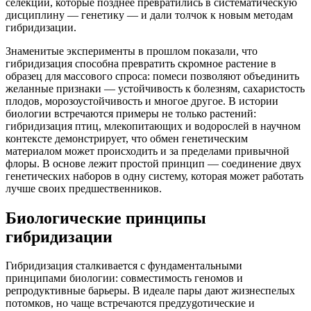
селекции, которые позднее превратились в систематическую
дисциплину — генетику — и дали толчок к новым методам
гибридизации.
Знаменитые эксперименты в прошлом показали, что
гибридизация способна превратить скромное растение в
образец для массового спроса: помеси позволяют объединить
желанные признаки — устойчивость к болезням, сахаристость
плодов, морозоустойчивость и многое другое. В истории
биологии встречаются примеры не только растений:
гибридизация птиц, млекопитающих и водорослей в научном
контексте демонстрирует, что обмен генетическим
материалом может происходить и за пределами привычной
флоры. В основе лежит простой принцип — соединение двух
генетических наборов в одну систему, которая может работать
лучше своих предшественников.
Биологические принципы
гибридизации
Гибридизация сталкивается с фундаментальными
принципами биологии: совместимость геномов и
репродуктивные барьеры. В идеале пары дают жизнеспелых
потомков, но чаще встречаются предzygотические и