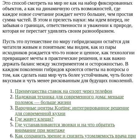
Это способ смотреть на мир не как на набор фиксированных
объектов, а как на динамичную сеть возможностей, где
каждое новое сочетание рождает нечто большее, чем простая
сумма частей. В этом и прелесть науки: мы идем вперед, не
забывая о границах, ответственности и уважении к природе,
которая не перестает удивлять своим разнообразием.
Пусть это путешествие по миру гибридизации остаётся для
читателя живым и понятным: мы видим, как из пары
исходников рождается что-то новое и ценное, как технологии
превращают мечты в практические решения, и как важно
держать баланс между экспериментом и осторожностью. В
каждом поколении гибридов кроются ответы на вопросы о
том, как сделать наш мир чуть более устойчивым, чуть более
вкусным и чуть менее рискованным для будущих поколений.
Преимущества ставок на спорт через телефон
Надежная техника для современного дома: меньше
поломок — больше жизни
Варочные центры Korting: интегрированное решение
для современной кухни
Где живут клещи?
Где устанавливаются звонки и на что обратить
внимание при монтаже
Как сохранить зрение и снизить утомляемость врача при