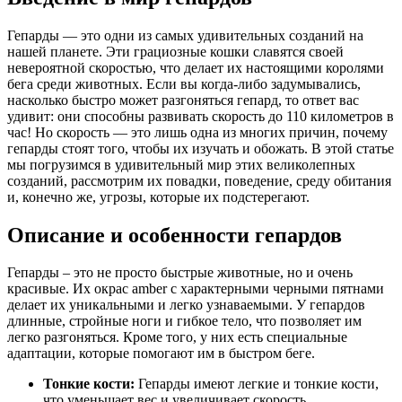
Гепарды — это одни из самых удивительных созданий на
нашей планете. Эти грациозные кошки славятся своей
невероятной скоростью, что делает их настоящими королями
бега среди животных. Если вы когда-либо задумывались,
насколько быстро может разгоняться гепард, то ответ вас
удивит: они способны развивать скорость до 110 километров в
час! Но скорость — это лишь одна из многих причин, почему
гепарды стоят того, чтобы их изучать и обожать. В этой статье
мы погрузимся в удивительный мир этих великолепных
созданий, рассмотрим их повадки, поведение, среду обитания
и, конечно же, угрозы, которые их подстерегают.
Описание и особенности гепардов
Гепарды – это не просто быстрые животные, но и очень
красивые. Их окрас amber с характерными черными пятнами
делает их уникальными и легко узнаваемыми. У гепардов
длинные, стройные ноги и гибкое тело, что позволяет им
легко разгоняться. Кроме того, у них есть специальные
адаптации, которые помогают им в быстром беге.
Тонкие кости:
Гепарды имеют легкие и тонкие кости,
что уменьшает вес и увеличивает скорость.