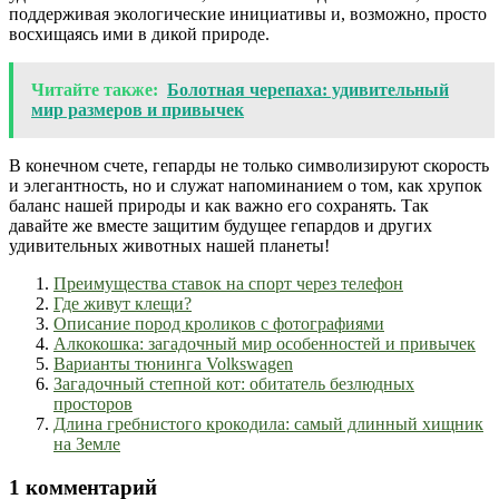
поддерживая экологические инициативы и, возможно, просто
восхищаясь ими в дикой природе.
Читайте также:
Болотная черепаха: удивительный
мир размеров и привычек
В конечном счете, гепарды не только символизируют скорость
и элегантность, но и служат напоминанием о том, как хрупок
баланс нашей природы и как важно его сохранять. Так
давайте же вместе защитим будущее гепардов и других
удивительных животных нашей планеты!
Преимущества ставок на спорт через телефон
Где живут клещи?
Описание пород кроликов с фотографиями
Алкокошка: загадочный мир особенностей и привычек
Варианты тюнинга Volkswagen
Загадочный степной кот: обитатель безлюдных
просторов
Длина гребнистого крокодила: самый длинный хищник
на Земле
1 комментарий