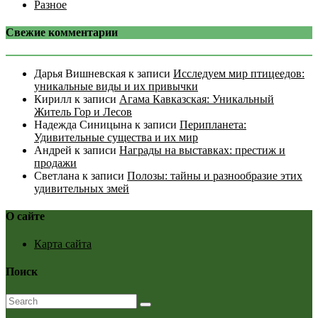
Разное
Свежие комментарии
Дарья Вишневская
к записи
Исследуем мир птицеедов:
уникальные виды и их привычки
Кирилл
к записи
Агама Кавказская: Уникальный
Житель Гор и Лесов
Надежда Синицына
к записи
Перипланета:
Удивительные существа и их мир
Андрей
к записи
Награды на выставках: престиж и
продажи
Светлана
к записи
Полозы: тайны и разнообразие этих
удивительных змей
О сайте
Карта сайта
Поиск