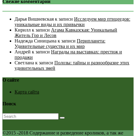
Свежие комментарии
Дарья Вишневская
к записи
Исследуем мир птицеедов:
уникальные виды и их привычки
Кирилл
к записи
Агама Кавказская: Уникальный
Житель Гор и Лесов
Надежда Синицына
к записи
Перипланета:
Удивительные существа и их мир
Андрей
к записи
Награды на выставках: престиж и
продажи
Светлана
к записи
Полозы: тайны и разнообразие этих
удивительных змей
О сайте
Карта сайта
Поиск
©2015 -2018 Содержание и разведение кроликов, а так же