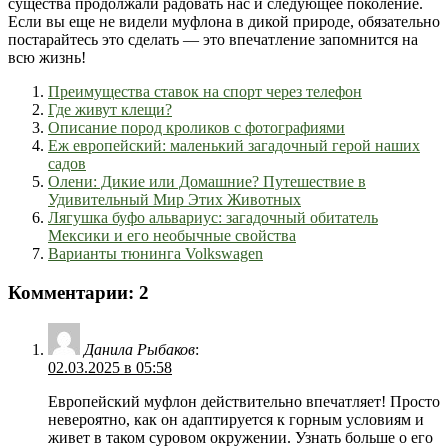
существа продолжали радовать нас и следующее поколение.
Если вы еще не видели муфлона в дикой природе, обязательно
постарайтесь это сделать — это впечатление запомнится на
всю жизнь!
Преимущества ставок на спорт через телефон
Где живут клещи?
Описание пород кроликов с фотографиями
Еж европейский: маленький загадочный герой наших
садов
Олени: Дикие или Домашние? Путешествие в
Удивительный Мир Этих Животных
Лягушка буфо альвариус: загадочный обитатель
Мексики и его необычные свойства
Варианты тюнинга Volkswagen
Комментарии: 2
Данила Рыбаков
:
02.03.2025 в 05:58
Европейский муфлон действительно впечатляет! Просто
невероятно, как он адаптируется к горным условиям и
живет в таком суровом окружении. Узнать больше о его