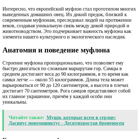
Интересно, что европейский муфлон стал прототипом многих
выведенных домашних овец. Их дикий предок, близкий к
современным муфлонам, преследовал людей на протяжении
веков, создавая уникальную связь между дикой природой и
животноводством. Это подчеркивает важность муфлона как
элемента нашего культурного и экологического наследия.
Анатомия и поведение муфлона
Строение муфлона пропорционально, что позволяет ему
быстро двигаться по сложным маршрутам гор. Самцы в
среднем достигают веса до 90 килограммов, в то время как
самки легче — около 55 килограммов. Длина тела может
варьироваться от 90 до 120 сантиметров, а высота в плечах
достигает 70 сантиметров. Рога самцов представляют собой
их главное украшение, причём у каждой особи они
уникальны.
Читайте также:
Муши, которые всем в сердце:
Дасипус новемцинктус - Десятихвостая броненосец