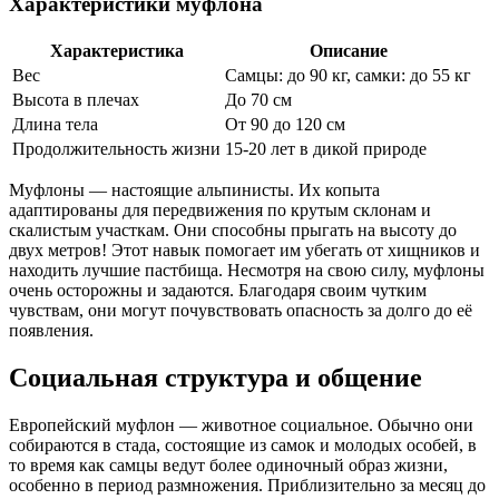
Характеристики муфлона
Характеристика
Описание
Вес
Самцы: до 90 кг, самки: до 55 кг
Высота в плечах
До 70 см
Длина тела
От 90 до 120 см
Продолжительность жизни
15-20 лет в дикой природе
Муфлоны — настоящие альпинисты. Их копыта
адаптированы для передвижения по крутым склонам и
скалистым участкам. Они способны прыгать на высоту до
двух метров! Этот навык помогает им убегать от хищников и
находить лучшие пастбища. Несмотря на свою силу, муфлоны
очень осторожны и задаются. Благодаря своим чутким
чувствам, они могут почувствовать опасность за долго до её
появления.
Социальная структура и общение
Европейский муфлон — животное социальное. Обычно они
собираются в стада, состоящие из самок и молодых особей, в
то время как самцы ведут более одиночный образ жизни,
особенно в период размножения. Приблизительно за месяц до