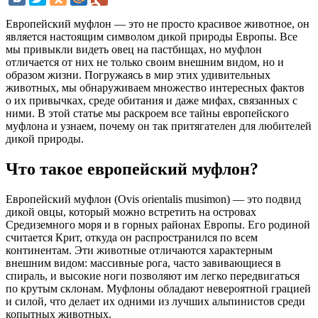
Европейский муфлон — это не просто красивое животное, он
является настоящим символом дикой природы Европы. Все
мы привыкли видеть овец на пастбищах, но муфлон
отличается от них не только своим внешним видом, но и
образом жизни. Погружаясь в мир этих удивительных
животных, мы обнаруживаем множество интересных фактов
о их привычках, среде обитания и даже мифах, связанных с
ними. В этой статье мы раскроем все тайны европейского
муфлона и узнаем, почему он так притягателен для любителей
дикой природы.
Что такое европейский муфлон?
Европейский муфлон (Ovis orientalis musimon) — это подвид
дикой овцы, который можно встретить на островах
Средиземного моря и в горных районах Европы. Его родиной
считается Крит, откуда он распространился по всем
континентам. Эти животные отличаются характерным
внешним видом: массивные рога, часто завивающиеся в
спираль, и высокие ноги позволяют им легко передвигаться
по крутым склонам. Муфлоны обладают невероятной грацией
и силой, что делает их одними из лучших альпинистов среди
копытных животных.