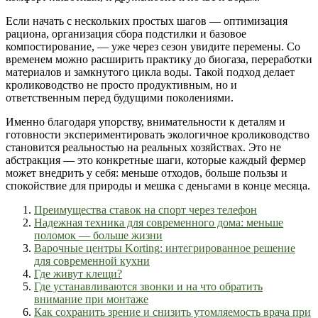
Если начать с нескольких простых шагов — оптимизация
рациона, организация сбора подстилки и базовое
компостирование, — уже через сезон увидите перемены. Со
временем можно расширить практику до биогаза, переработки
материалов и замкнутого цикла воды. Такой подход делает
кролиководство не просто продуктивным, но и
ответственным перед будущими поколениями.
Именно благодаря упорству, внимательности к деталям и
готовности экспериментировать экологичное кролиководство
становится реальностью на реальных хозяйствах. Это не
абстракция — это конкретные шаги, которые каждый фермер
может внедрить у себя: меньше отходов, больше пользы и
спокойствие для природы и мешка с деньгами в конце месяца.
Преимущества ставок на спорт через телефон
Надежная техника для современного дома: меньше
поломок — больше жизни
Варочные центры Korting: интегрированное решение
для современной кухни
Где живут клещи?
Где устанавливаются звонки и на что обратить
внимание при монтаже
Как сохранить зрение и снизить утомляемость врача при