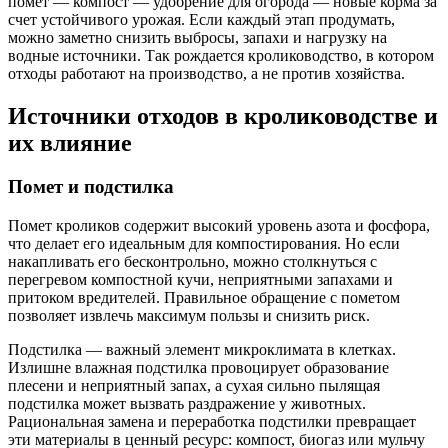
помет — компост — удобрение для огорода — новые корма за
счет устойчивого урожая. Если каждый этап продумать,
можно заметно снизить выбросы, запахи и нагрузку на
водные источники. Так рождается кролиководство, в котором
отходы работают на производство, а не против хозяйства.
Источники отходов в кролиководстве и
их влияние
Помет и подстилка
Помет кроликов содержит высокий уровень азота и фосфора,
что делает его идеальным для компостирования. Но если
накапливать его бесконтрольно, можно столкнуться с
перегревом компостной кучи, неприятными запахами и
притоком вредителей. Правильное обращение с пометом
позволяет извлечь максимум пользы и снизить риск.
Подстилка — важный элемент микроклимата в клетках.
Излишне влажная подстилка провоцирует образование
плесени и неприятный запах, а сухая сильно пылящая
подстилка может вызвать раздражение у животных.
Рациональная замена и переработка подстилки превращает
эти материалы в ценный ресурс: компост, биогаз или мульчу