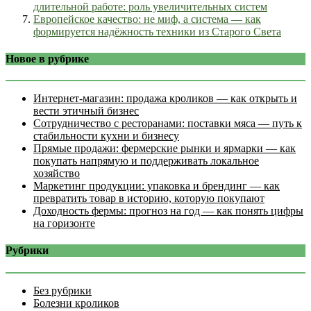
длительной работе: роль увеличительных систем
Европейское качество: не миф, а система — как
формируется надёжность техники из Старого Света
Новое в рубрике
Интернет‑магазин: продажа кроликов — как открыть и
вести этичный бизнес
Сотрудничество с ресторанами: поставки мяса — путь к
стабильности кухни и бизнесу
Прямые продажи: фермерские рынки и ярмарки — как
покупать напрямую и поддерживать локальное
хозяйство
Маркетинг продукции: упаковка и брендинг — как
превратить товар в историю, которую покупают
Доходность фермы: прогноз на год — как понять цифры
на горизонте
Рубрики
Без рубрики
Болезни кроликов