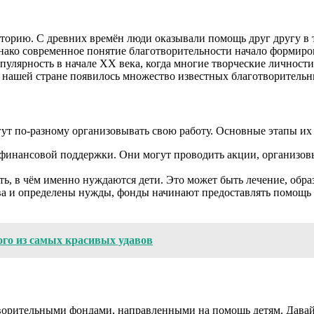
торию. С древних времён люди оказывали помощь друг другу в 
ко современное понятие благотворительности начало формирова
пулярность в начале XX века, когда многие творческие личност
 в нашей стране появилось множество известных благотворитель
гут по-разному организовывать свою работу. Основные этапы их
финансовой поддержки. Они могут проводить акции, организов
, в чём именно нуждаются дети. Это может быть лечение, образ
ва и определены нужды, фонды начинают предоставлять помощь д
ого из самых красивых удавов
ворительными фондами, направленными на помощь детям. Давай