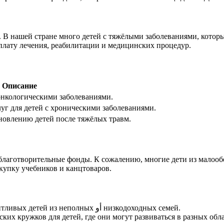
 В нашей стране много детей с тяжёлыми заболеваниями, которы
плату лечения, реабилитации и медицинских процедур.
Описание
 онкологическими заболеваниями.
уг для детей с хроническими заболеваниями.
новлению детей после тяжёлых травм.
т благотворительные фонды. К сожалению, многие дети из малоо
купку учебников и канцтоваров.
– предоставление стипендий для талантливых детей из неполных أو низкодоходных семей.
ких кружков для детей, где они могут развиваться в разных обла