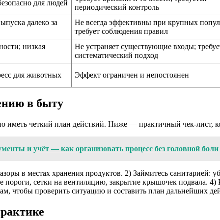
безопасно для людей
периодический контроль
ыпуска далеко за
Не всегда эффективны при крупных попул
требует соблюдения правил
ости; низкая
Не устраняет существующие входы; требуе
систематический подход
ресс для животных
Эффект ограничен и непостоянен
ению в быту
но иметь четкий план действий. Ниже — практичный чек-лист, 
менты и учёт — как организовать процесс без головной боли
 зазоры в местах хранения продуктов. 2) Займитесь санитарией:
е пороги, сетки на вентиляцию, закрытие крышочек подвала. 4)
там, чтобы проверить ситуацию и составить план дальнейших де
практике