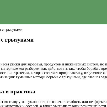
ы с грызунами
 с грызунами
 несет риски для здоровья, продуктов и инженерных систем, но 
атериале мы разберем, как действовать так, чтобы борьба с вр
тной стратегии, которая сочетает профилактику, отсутствие ж
ратизации: гуманные методы борьбы с грызунами, где главная за
ка и практика
ит во главу угла гуманность, не означает слабость или неэффект
них животных и соседей, а также уменьшает риск резистентност