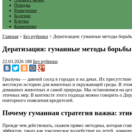
Породы
Разведение
Болезни
Клетки
Кормление
Главная
>
Без рубрики
>
Дератизация: гуманные методы борьб
Дератизация: гуманные методы борьбы
22.03.2026
188
Без рубрики
Грызуны — давний сосед в городах и на дачах. Их присутствие
жестокую историю для животных и окружающей среды. В этом м
домашних животных и самой природы. Мы остановимся на целос
этичных мер. В контексте этого подхода можно говорить о Де
повторного появления вредителей.
Почему гуманная стратегия важна: эти
Прежде чем действовать, скажем прямо: методика, которая став
эффектов, таких как токсическое воздействие на детей, домаш