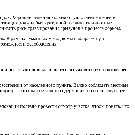
входов. Хорошие решения включают уплотнение щелей в
метизация должна быть разумной, не лишать животных
снизить риск травмирования грызунов в процессе борьбы.
дель. В рамках гуманных методов мы выбираем пути
 возможности освобождения.
ий и позволяют безопасно переселить животное в подходящее
асстоянии от населенного пункта. Важно соблюдать местные
подход — это план не только содержания, но и последующей
локации полезно провести осмотр участка, чтобы понять, что
вотные легко доберутся до них. Хорошая практика —