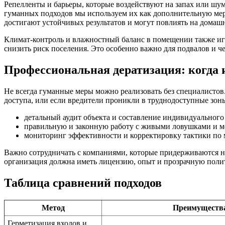
Репелленты и барьеры, которые воздействуют на запах или шум
гуманных подходов мы используем их как дополнительную меру,
достигают устойчивых результатов и могут повлиять на дома
Климат-контроль и влажностный баланс в помещении также игр
снизить риск поселения. Это особенно важно для подвалов и ч
Профессиональная дератизация: когда 
Не всегда гуманные меры можно реализовать без специалистов
доступа, или если вредители проникли в труднодоступные зо
детальный аудит объекта и составление индивидуального
правильную и законную работу с живыми ловушками и м
мониторинг эффективности и корректировку тактики по 
Важно сотрудничать с компаниями, которые придерживаются 
организация должна иметь лицензию, опыт и прозрачную полит
Таблица сравнений подходов
Метод
Преимуществ
Герметизация входов и