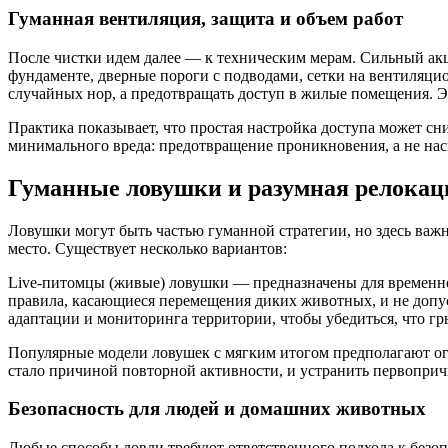
Гуманная вентиляция, защита и объем работ
После чистки идем далее — к техническим мерам. Сильный ак
фундаменте, дверные пороги с подводами, сетки на вентиляци
случайных нор, а предотвращать доступ в жилые помещения. Эт
Практика показывает, что простая настройка доступа может с
минимального вреда: предотвращение проникновения, а не нас
Гуманные ловушки и разумная релокац
Ловушки могут быть частью гуманной стратегии, но здесь важ
место. Существует несколько вариантов:
Live-питомцы (живые) ловушки — предназначены для временно
правила, касающиеся перемещения диких животных, и не допус
адаптации и мониторинга территории, чтобы убедиться, что гр
Популярные модели ловушек с мягким итогом предполагают огр
стало причиной повторной активности, и устранить первопри
Безопасность для людей и домашних животных
Любые способы ловли требуют ответственного подхода к безоп