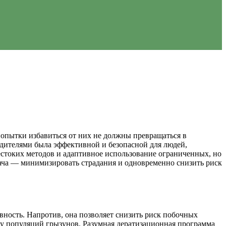
попытки избавиться от них не должны превращаться в
едителями была эффективной и безопасной для людей,
естоких методов и адаптивное использование ограниченных, но
дача — минимизировать страдания и одновременно снизить риск
ивность. Напротив, она позволяет снизить риск побочных
и у популяций грызунов. Разумная дератизационная программа