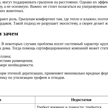
, могут поддерживать грызунов на расстоянии. Однако их эффект
 а не основную. Важно: не стоит полагаться на ультразвуковые
шних животных.
ают роль. Грызунам комфортнее там, где тепло и влажно; поэто
ердаков. Такой подход не разрушает экосистему, а скорее делае
и зачем
. В некоторых случаях проблема носит системный характер: кр
ны дома. Тогда помощь сертифицированных компаний может стат
 плана;
естами размещения;
мере необходимости.
норм этичной дератизации, применяют минимально вредные фор
ику по утилизации трофеев и отходов.
а
Недостатки
Требует времени и точности; требуется