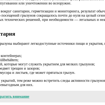
запугивании или уничтожении во всеоружие.
 вокруг санитарии, герметизации и мониторинга, результат обыч
 посещений грызунов сокращалось почти до нуля на целый сезон
х технических решений, при необходимости — легальных и неа
итария
рызуны выбирают легкодоступные источники пищи и укрытия, п
 контейнерах;
lbehältern;
й, которые могут служить укрытием для мелких грызунов;
едмет трещин и зазоров;
мусора и листьев, где может прятаться грызун.
укрытий, тем реже можно встретить следы активности грызунов
невыгодным для них.
братить внимание