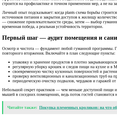
строится на профилактике и точном применении мер, а не на 
Личный опыт подсказывает: когда plants схема борьбы строится
источников питания и закрытия доступов к жилищу количество
— снижение привлекательности среды, затем — выбор гуманны
временная победа, а реальная устойчивость территории.
Первый шаг — аудит помещения и сан
Осмотр и чистота — фундамент любой гуманной программы. Г
повторного вторжения. Включайте в план следующие пункты:
упаковку и хранение продуктов в плотно закрывающихся
регулярную уборку крошек и следов пищи на кухне и в Mül
своевременную чистку кухонных поверхностей и растени
проверку вентиляционных и канализационных труб на пр
периодическую очистку подвалов, чердаков и гаражей от 
Небольшой секрет практиков — чем меньше доступной пищи и 
мышей в соседних помещениях, ведь поток гостей становится 
Читайте также:
Покупка племенных кроликов: на что о