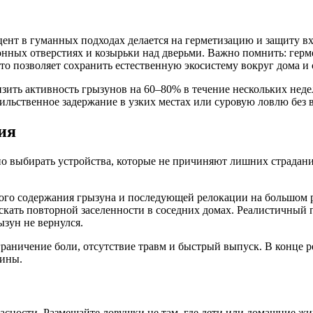
цент в гуманных подходах делается на герметизацию и защиту 
онных отверстиях и козырьки над дверьми. Важно помнить: гер
о позволяет сохранить естественную экосистему вокруг дома и 
низить активность грызунов на 60–80% в течение нескольких не
ильственное задержание в узких местах или суровую ловлю без
ия
но выбирать устройства, которые не причиняют лишних страдан
го содержания грызуна и последующей релокации на большом р
кать повторной заселенности в соседних домах. Реалистичный 
ызун не вернулся.
аничение боли, отсутствие травм и быстрый выпуск. В конце ре
чины.
асности. Размещайте ловушки не там, где дети или домашние жи