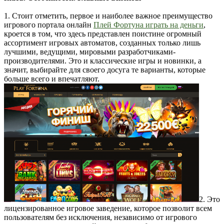
1. Стоит отметить, первое и наиболее важное преимущество
игрового портала онлайн
Плей Фортуна играть на деньги
,
кроется в том, что здесь представлен поистине огромный
ассортимент игровых автоматов, созданных только лишь
лучшими, ведущими, мировыми разработчиками-
производителями. Это и классические игры и новинки, а
значит, выбирайте для своего досуга те варианты, которые
больше всего и впечатляют.
2. Это
лицензированное игровое заведение, которое позволит всем
пользователям без исключения, независимо от игрового