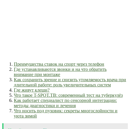
Преимущества ставок на спорт через телефон
Где устанавливаются звонки и на что обратить
внимание при монтаже
Как сохранить зрение и снизить утомляемость врача при
длительной работе: роль увеличительных систем
Где живут клещи?
Что такое T-SPOT.TB: современный тест на туберкулёз
Как работает специалист по сенсорной интеграции:
методы диагностики и лечения
Что носить под пуховик: секреты многослойности и
уюта зимой