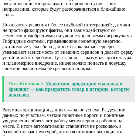
регулирование микроклимата по времени суток — вот
направления, которые будут разворачиваться в ближайшие
годы.
Появляются решения с более глубокой интеграцией: датчики
не просто фиксируют факты, они взаимодействуют со
семенами и удобрениями на уровне управляемых агрокультур.
Гибридные системы, применяющие солнечную энергию,
автономные узлы сбора данных и локальные серверы,
уменьшают зависимость от внешних сервисов и делают ферму
устойчивой к перебоям. Тут главное — разумная архитектура
и планомерное внедрение, иначе можно попасть в ловушку
сложной экосистемы без реальной пользы.
Читайте также:
Маркетинг продукции: упаковка и
брендинг — как превратить товар в историю, которую
покупают
Разумная организация данных — залог успеха. Разделение
данных по участкам, четкие понятные пороги и понятные
уведомления облегчают работу менеджеров и рабочих на
месте. В итоге автоматизация становится не роскошью, а
базовой инфраструктурой, которая помогает выращивать