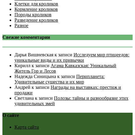
Клетки для кроликов
Кормление кроликов
Породы кроликов
Разведение кроликов
Разное
Свежие комментарии
Дарья Вишневская
к записи
Исследуем мир птицеедов:
уникальные виды и их привычки
Кирилл
к записи
Агама Кавказская: Уникальный
Житель Гор и Лесов
Надежда Синицына
к записи
Перипланета:
Удивительные существа и их мир
Андрей
к записи
Награды на выставках: престиж и
продажи
Светлана
к записи
Полозы: тайны и разнообразие этих
удивительных змей
О сайте
Карта сайта