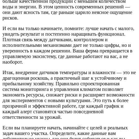
больше качественной продукции с меньшим количеством
воды и энергии. В этом ценность современных решений —
они дают ясность там, где раньше царило неясное ощущение
рисков.
И если вы только начинаете, помните: лучше начать с малого,
увидеть результат и постепенно наращивать функционал.
Плотная связь между датчиками, контроллером и
исполнительными механизмами дает не только цифры, но и
уверенность в каждом решении. Ваша ферма превращается в
управляемую экосистему, где данные работают на вас, а не
наоборот.
Итак, внедрение датчиков температуры и влажности — это не
драгоценная роскошь, а практичный шаг к устойчивому и
прибыльному хозяйству. Правильно спроектированная
система мониторинга и управления климатом позволяет
экономить ресурсы, снижает риски и расширяет возможности
для экспериментов с новыми культурами. Это путь к более
прозрачной и эффективной работе, где каждый график и
каждый алерт становятся частью повседневной
ответственности за урожай.
Если вы планируете начать, начинайте с целей и реальных
задач вашего участка. Определите, какие данные вам
действительно нужны, где они будут собираться и как вы