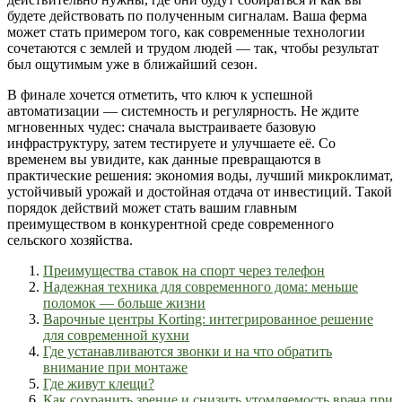
будете действовать по полученным сигналам. Ваша ферма
может стать примером того, как современные технологии
сочетаются с землей и трудом людей — так, чтобы результат
был ощутимым уже в ближайший сезон.
В финале хочется отметить, что ключ к успешной
автоматизации — системность и регулярность. Не ждите
мгновенных чудес: сначала выстраиваете базовую
инфраструктуру, затем тестируете и улучшаете её. Со
временем вы увидите, как данные превращаются в
практические решения: экономия воды, лучший микроклимат,
устойчивый урожай и достойная отдача от инвестиций. Такой
порядок действий может стать вашим главным
преимуществом в конкурентной среде современного
сельского хозяйства.
Преимущества ставок на спорт через телефон
Надежная техника для современного дома: меньше
поломок — больше жизни
Варочные центры Korting: интегрированное решение
для современной кухни
Где устанавливаются звонки и на что обратить
внимание при монтаже
Где живут клещи?
Как сохранить зрение и снизить утомляемость врача при