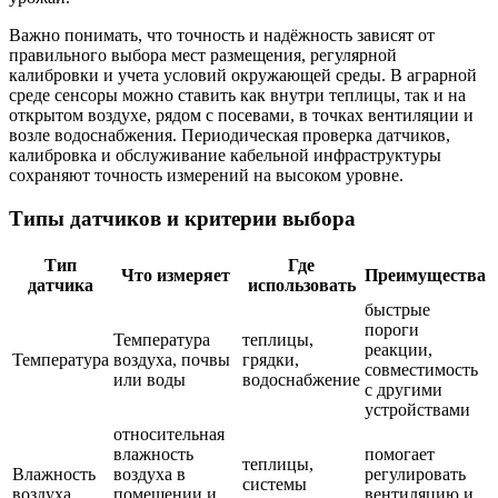
Важно понимать, что точность и надёжность зависят от
правильного выбора мест размещения, регулярной
калибровки и учета условий окружающей среды. В аграрной
среде сенсоры можно ставить как внутри теплицы, так и на
открытом воздухе, рядом с посевами, в точках вентиляции и
возле водоснабжения. Периодическая проверка датчиков,
калибровка и обслуживание кабельной инфраструктуры
сохраняют точность измерений на высоком уровне.
Типы датчиков и критерии выбора
Тип
Где
Что измеряет
Преимущества
датчика
использовать
быстрые
пороги
Температура
теплицы,
реакции,
Температура
воздуха, почвы
грядки,
совместимость
или воды
водоснабжение
с другими
устройствами
относительная
влажность
помогает
теплицы,
Влажность
воздуха в
регулировать
системы
воздуха
помещении и
вентиляцию и