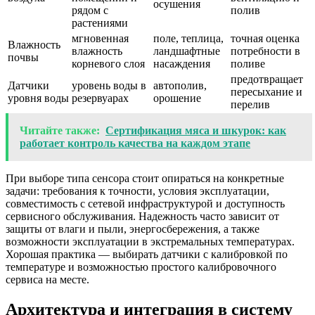
осушения
рядом с
полив
растениями
мгновенная
поле, теплица,
точная оценка
Влажность
влажность
ландшафтные
потребности в
почвы
корневого слоя
насаждения
поливе
предотвращает
Датчики
уровень воды в
автополив,
пересыхание и
уровня воды
резервуарах
орошение
перелив
Читайте также:
Сертификация мяса и шкурок: как
работает контроль качества на каждом этапе
При выборе типа сенсора стоит опираться на конкретные
задачи: требования к точности, условия эксплуатации,
совместимость с сетевой инфраструктурой и доступность
сервисного обслуживания. Надежность часто зависит от
защиты от влаги и пыли, энергосбережения, а также
возможности эксплуатации в экстремальных температурах.
Хорошая практика — выбирать датчики с калибровкой по
температуре и возможностью простого калибровочного
сервиса на месте.
Архитектура и интеграция в систему