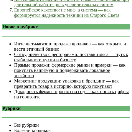
длительной работе: роль увеличительных систем
Европейское качество: не миф, а система — как
формируется надёжность техники из Старого Света
Новое в рубрике
Интернет‑магазин: продажа кроликов — как открыть и
вести этичный бизнес
Сотрудничество с ресторанами: поставки мяса — путь к
стабильности кухни и бизнесу
Прямые продажи: фермерские рынки и ярмарки — как
покупать напрямую и поддерживать локальное
хозяйство
Маркетинг продукции: упаковка и брендинг — как
превратить товар в историю, которую покупают
Доходность фермы: прогноз на год — как понять цифры
на горизонте
Рубрики
Без рубрики
Болезни кроликов