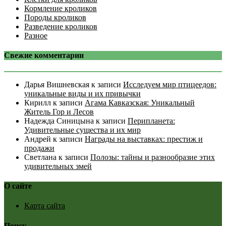
Кормление кроликов
Породы кроликов
Разведение кроликов
Разное
Свежие комментарии
Дарья Вишневская
к записи
Исследуем мир птицеедов:
уникальные виды и их привычки
Кирилл
к записи
Агама Кавказская: Уникальный
Житель Гор и Лесов
Надежда Синицына
к записи
Перипланета:
Удивительные существа и их мир
Андрей
к записи
Награды на выставках: престиж и
продажи
Светлана
к записи
Полозы: тайны и разнообразие этих
удивительных змей
О сайте
Карта сайта
Поиск