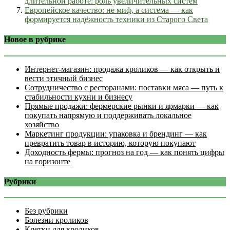
длительной работе: роль увеличительных систем
Европейское качество: не миф, а система — как
формируется надёжность техники из Старого Света
Новое в рубрике
Интернет‑магазин: продажа кроликов — как открыть и
вести этичный бизнес
Сотрудничество с ресторанами: поставки мяса — путь к
стабильности кухни и бизнесу
Прямые продажи: фермерские рынки и ярмарки — как
покупать напрямую и поддерживать локальное
хозяйство
Маркетинг продукции: упаковка и брендинг — как
превратить товар в историю, которую покупают
Доходность фермы: прогноз на год — как понять цифры
на горизонте
Рубрики
Без рубрики
Болезни кроликов
Клетки для кроликов