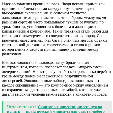
Идея обновления крови не новая. Люди веками применяли
принципы обмена генами между популяциями через
выборочные скрещивания. В сельском хозяйстве
дальновидные аграрии заметили, что гибриды между двумя
разными сортами часто показывают лучшие результаты по
урожайности, устойчивости к болезням и адаптации к
климатическим колебаниям. Такие практики стали базой для
селекции и коммерческого совершенствования пород. Со
временем нарастала научная база: появились методы оценки
генетической дистанции, совместимости генов и рисков
потери ценных свойств при излишнем различии между
родителями.
В животноводстве и садоводстве аутбридинг стал
инструментом, который позволяет создать «мудрую смесь»
дочерних линий. Но история учит: без контроля легко перейти
грань между полезной свежестью и разрушительной
дисперсией. Эволюционные наблюдения подсказывают:
каждое скрещивание — это компромисс между обновлением
и сохранением адаптированных ансамблей, которые уже
давали высокий уровень выживаемости в конкретной среде.
Читайте также:
Стартовые инвестиции: что нужно
купить — практический минимум для старта любого