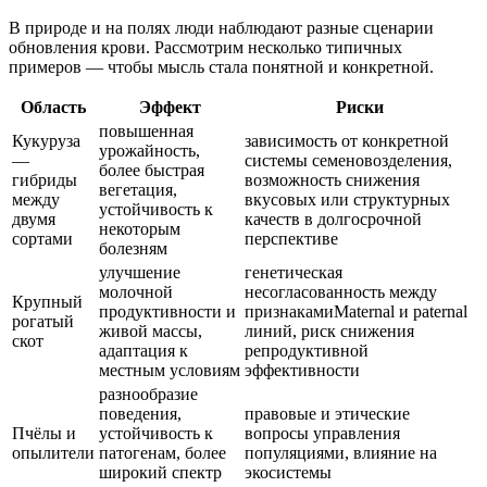
В природе и на полях люди наблюдают разные сценарии
обновления крови. Рассмотрим несколько типичных
примеров — чтобы мысль стала понятной и конкретной.
Область
Эффект
Риски
повышенная
Кукуруза
зависимость от конкретной
урожайность,
—
системы семеновозделения,
более быстрая
гибриды
возможность снижения
вегетация,
между
вкусовых или структурных
устойчивость к
двумя
качеств в долгосрочной
некоторым
сортами
перспективе
болезням
улучшение
генетическая
молочной
несогласованность между
Крупный
продуктивности и
признакамиMaternal и paternal
рогатый
живой массы,
линий, риск снижения
скот
адаптация к
репродуктивной
местным условиям
эффективности
разнообразие
поведения,
правовые и этические
Пчёлы и
устойчивость к
вопросы управления
опылители
патогенам, более
популяциями, влияние на
широкий спектр
экосистемы