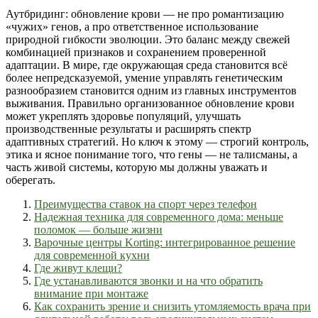
Аутбридинг: обновление крови — не про романтизацию
«чужих» генов, а про ответственное использование
природной гибкости эволюции. Это баланс между свежей
комбинацией признаков и сохранением проверенной
адаптации. В мире, где окружающая среда становится всё
более непредсказуемой, умение управлять генетическим
разнообразием становится одним из главных инструментов
выживания. Правильно организованное обновление крови
может укреплять здоровье популяций, улучшать
производственные результаты и расширять спектр
адаптивных стратегий. Но ключ к этому — строгий контроль,
этика и ясное понимание того, что гены — не талисманы, а
часть живой системы, которую мы должны уважать и
оберегать.
Преимущества ставок на спорт через телефон
Надежная техника для современного дома: меньше
поломок — больше жизни
Варочные центры Korting: интегрированное решение
для современной кухни
Где живут клещи?
Где устанавливаются звонки и на что обратить
внимание при монтаже
Как сохранить зрение и снизить утомляемость врача при