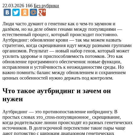
22.03.2026
166
Без рубрики
Люди часто думают о генетике как о чем-то заумном и
далёком, но на деле обмен генами между популяциями —
естественный процесс, который происходит постоянно.
Аутбридинг: обновление крови — так мы можем назвать
стратегию, когда скрещивания идут между разными группами
организмов. Результат — новый набор генов, который может
усилить здоровье и приспособляемость потомков. Это как
обновление программного обеспечения: новые функции,
исправления и устойчивость к неожиданностям среды. Но
важно помнить: баланс между обновлением и сохранением
ценных особенностей нужно держать под контролем.
Что такое аутбридинг и зачем он
нужен
Аутбридинг — это противопоставление инбридингу. В
простых словах это_cross-популяционное_ скрещивание,
когда родительские линии происходят из разных генетических
источников. В долгосрочной перспективе такие пары чаще
дают потомство с широким диапазоном генетических