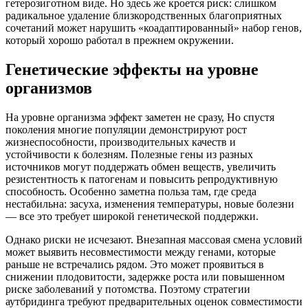
гетерозиготном виде. Но здесь же кроется риск: слишком
радикальное удаление близкородственных благоприятных
сочетаний может нарушить «коадаптированный» набор генов,
который хорошо работал в прежнем окружении.
Генетические эффекты на уровне
организмов
На уровне организма эффект заметен не сразу, Но спустя
поколения многие популяции демонстрируют рост
жизнеспособности, производительных качеств и
устойчивости к болезням. Полезные гены из разных
источников могут поддержать обмен веществ, увеличить
резистентность к патогенам и повысить репродуктивную
способность. Особенно заметна польза там, где среда
нестабильна: засуха, изменения температуры, новые болезни
— все это требует широкой генетической поддержки.
Однако риски не исчезают. Внезапная массовая смена условий
может выявить несовместимости между генами, которые
раньше не встречались рядом. Это может проявиться в
снижении плодовитости, задержке роста или повышенном
риске заболеваний у потомства. Поэтому стратегии
аутбридинга требуют предварительных оценок совместимости