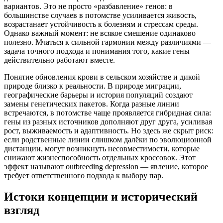
вариантов. Это не просто «разбавление» генов: в
большинстве случаев в потомстве усиливается живость,
возрастанает устойчивость к болезням и стрессам среды.
Однако важный момент: не всякое смешение одинаково
полезно. Мчаться к сильной гармонии между различиями —
задача точного подхода и понимания того, какие гены
действительно работают вместе.
Понятие обновления крови в сельском хозяйстве и дикой
природе близко к реальности. В природе миграции,
географические барьеры и история популяций создают
замены генетических пакетов. Когда разные линии
встречаются, в потомстве чаще проявляется гибридная сила:
гены из разных источников дополняют друг друга, усиливая
рост, выживаемость и адаптивность. Но здесь же скрыт риск:
если родственные линии слишком далёки по эволюционной
дистанции, могут возникнуть несовместимости, которые
снижают жизнеспособность отдельных кроссовок. Этот
эффект называют outbreeding depression — явление, которое
требует ответственного подхода к выбору пар.
Истоки концепции и исторический
взгляд