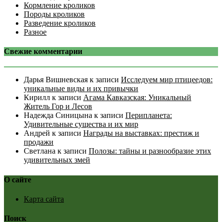
Кормление кроликов
Породы кроликов
Разведение кроликов
Разное
Свежие комментарии
Дарья Вишневская
к записи
Исследуем мир птицеедов:
уникальные виды и их привычки
Кирилл
к записи
Агама Кавказская: Уникальный
Житель Гор и Лесов
Надежда Синицына
к записи
Перипланета:
Удивительные существа и их мир
Андрей
к записи
Награды на выставках: престиж и
продажи
Светлана
к записи
Полозы: тайны и разнообразие этих
удивительных змей
О сайте
Карта сайта
Поиск