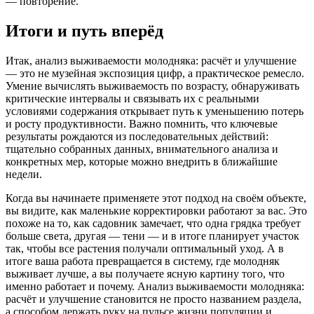
— повторение.
Итоги и путь вперёд
Итак, анализ выживаемости молодняка: расчёт и улучшение
— это не музейная экспозиция цифр, а практическое ремесло.
Умение вычислять выживаемость по возрасту, обнаруживать
критические интервалы и связывать их с реальными
условиями содержания открывает путь к уменьшению потерь
и росту продуктивности. Важно помнить, что ключевые
результаты рождаются из последовательных действий:
тщательно собранных данных, внимательного анализа и
конкретных мер, которые можно внедрить в ближайшие
недели.
Когда вы начинаете применяете этот подход на своём объекте,
вы видите, как маленькие корректировки работают за вас. Это
похоже на то, как садовник замечает, что одна грядка требует
больше света, другая — тени — и в итоге планирует участок
так, чтобы все растения получали оптимальный уход. А в
итоге ваша работа превращается в систему, где молодняк
выживает лучше, а вы получаете ясную картину того, что
именно работает и почему. Анализ выживаемости молодняка:
расчёт и улучшение становится не просто названием раздела,
а способом держать руку на пульсе жизни популяции и