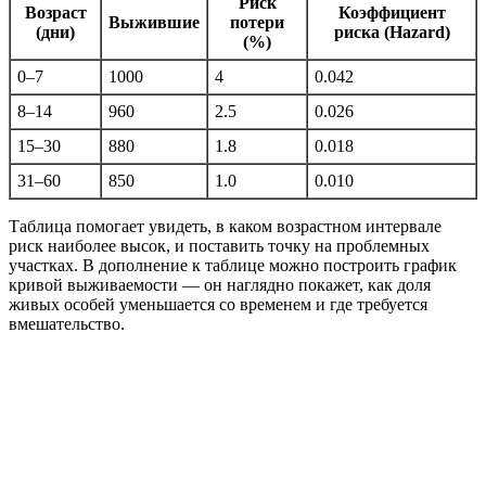
Риск
Возраст
Коэффициент
Выжившие
потери
(дни)
риска (Hazard)
(%)
0–7
1000
4
0.042
8–14
960
2.5
0.026
15–30
880
1.8
0.018
31–60
850
1.0
0.010
Таблица помогает увидеть, в каком возрастном интервале
риск наиболее высок, и поставить точку на проблемных
участках. В дополнение к таблице можно построить график
кривой выживаемости — он наглядно покажет, как доля
живых особей уменьшается со временем и где требуется
вмешательство.