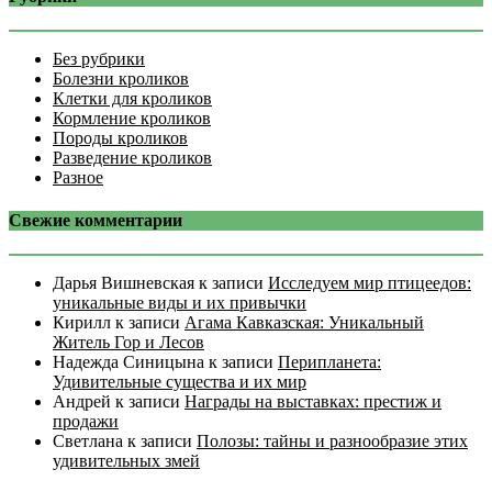
Без рубрики
Болезни кроликов
Клетки для кроликов
Кормление кроликов
Породы кроликов
Разведение кроликов
Разное
Свежие комментарии
Дарья Вишневская
к записи
Исследуем мир птицеедов:
уникальные виды и их привычки
Кирилл
к записи
Агама Кавказская: Уникальный
Житель Гор и Лесов
Надежда Синицына
к записи
Перипланета:
Удивительные существа и их мир
Андрей
к записи
Награды на выставках: престиж и
продажи
Светлана
к записи
Полозы: тайны и разнообразие этих
удивительных змей