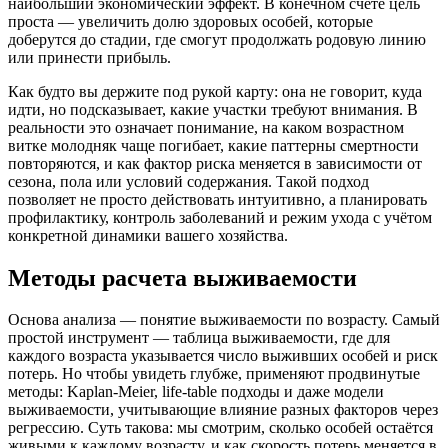
наибольший экономический эффект. В конечном счёте цель
проста — увеличить долю здоровых особей, которые
доберутся до стадии, где смогут продолжать родовую линию
или принести прибыль.
Как будто вы держите под рукой карту: она не говорит, куда
идти, но подсказывает, какие участки требуют внимания. В
реальности это означает понимание, на каком возрастном
витке молодняк чаще погибает, какие паттерны смертности
повторяются, и как фактор риска меняется в зависимости от
сезона, пола или условий содержания. Такой подход
позволяет не просто действовать интуитивно, а планировать
профилактику, контроль заболеваний и режим ухода с учётом
конкретной динамики вашего хозяйства.
Методы расчета выживаемости
Основа анализа — понятие выживаемости по возрасту. Самый
простой инструмент — таблица выживаемости, где для
каждого возраста указывается число выживших особей и риск
потерь. Но чтобы увидеть глубже, применяют продвинутые
методы: Kaplan-Meier, life-table подходы и даже модели
выживаемости, учитывающие влияние разных факторов через
регрессию. Суть такова: мы смотрим, сколько особей остаётся
живыми к каждому возрасту, и как скорость потерь меняется в